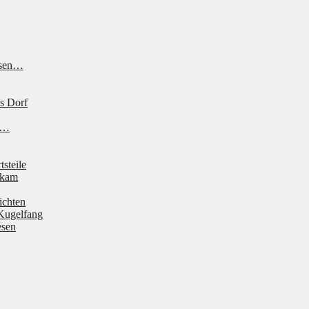
ssen…
s Dorf
ne…
tsteile
 kam
ichten
Kugelfang
esen