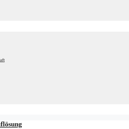
aft
flösung