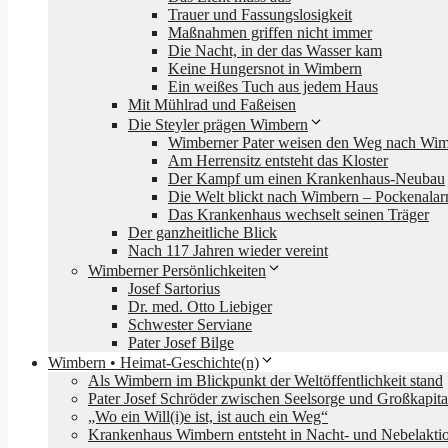
Trauer und Fassungslosigkeit
Maßnahmen griffen nicht immer
Die Nacht, in der das Wasser kam
Keine Hungersnot in Wimbern
Ein weißes Tuch aus jedem Haus
Mit Mühlrad und Faßeisen
Die Steyler prägen Wimbern
Wimberner Pater weisen den Weg nach Wi
Am Herrensitz entsteht das Kloster
Der Kampf um einen Krankenhaus-Neubau
Die Welt blickt nach Wimbern – Pockenala
Das Krankenhaus wechselt seinen Träger
Der ganzheitliche Blick
Nach 117 Jahren wieder vereint
Wimberner Persönlichkeiten
Josef Sartorius
Dr. med. Otto Liebiger
Schwester Serviane
Pater Josef Bilge
Wimbern • Heimat-Geschichte(n)
Als Wimbern im Blickpunkt der Weltöffentlichkeit stand
Pater Josef Schröder zwischen Seelsorge und Großkapita
„Wo ein Will(i)e ist, ist auch ein Weg“
Krankenhaus Wimbern entsteht in Nacht- und Nebelakti