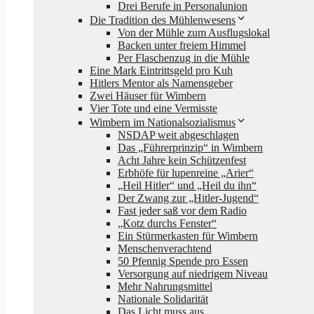
Drei Berufe in Personalunion
Die Tradition des Mühlenwesens
Von der Mühle zum Ausflugslokal
Backen unter freiem Himmel
Per Flaschenzug in die Mühle
Eine Mark Eintrittsgeld pro Kuh
Hitlers Mentor als Namensgeber
Zwei Häuser für Wimbern
Vier Tote und eine Vermisste
Wimbern im Nationalsozialismus
NSDAP weit abgeschlagen
Das „Führerprinzip“ in Wimbern
Acht Jahre kein Schützenfest
Erbhöfe für lupenreine „Arier“
„Heil Hitler“ und „Heil du ihn“
Der Zwang zur „Hitler-Jugend“
Fast jeder saß vor dem Radio
„Kotz durchs Fenster“
Ein Stürmerkasten für Wimbern
Menschenverachtend
50 Pfennig Spende pro Essen
Versorgung auf niedrigem Niveau
Mehr Nahrungsmittel
Nationale Solidarität
Das Licht muss aus