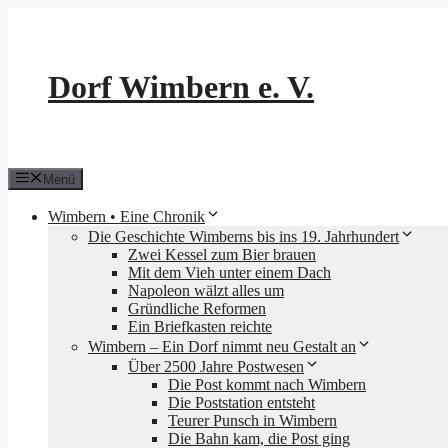
Zum
Inhalt
springen
Dorf Wimbern e. V.
Menü
Wimbern • Eine Chronik
Die Geschichte Wimberns bis ins 19. Jahrhundert
Zwei Kessel zum Bier brauen
Mit dem Vieh unter einem Dach
Napoleon wälzt alles um
Gründliche Reformen
Ein Briefkasten reichte
Wimbern – Ein Dorf nimmt neu Gestalt an
Über 2500 Jahre Postwesen
Die Post kommt nach Wimbern
Die Poststation entsteht
Teurer Punsch in Wimbern
Die Bahn kam, die Post ging