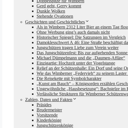
Doppelspitze für Wimbern
Gerd geht, Gerry kommt
Dunkle Wolken
Stehende Ovationen
Geschichten und Geschichtliches
Als in Wimbern 2312 Liter Bier an einem Tag flo
Ohne Werbung ging’s auch damals nicht
Historischer Spiegel: Die Satzungen im Vergleich
Damoklesschwert A 46: Eine Straße beschäftigt da
Jungschützen tragen Liebe zum Verein weiter
Das Jungschützenfest: Bis zur aufgehenden Son
Michael Dümpelmann und die „Daumen-Affäre“
Einzigartig: Hochzeit unter der Vogelstange
Relief an der Schützenhalle: Ein Dorf und seine Or
Wie das Wimberner „Federvieh“ zu seinem Laster
Die Reisekette mit Symbolcharakter
„Kunst am Bauch“ – Königsorden erzählen Gesch
Ungewöhnliche „Hausbesetzung“: Bachstelze im 
Verlässliche Strukturen für Wimberner Schützenw
Zahlen, Daten und Fakten
Präsides
Brudermeister
Vorsitzende
Kinderkönige
Jungschützenkönige