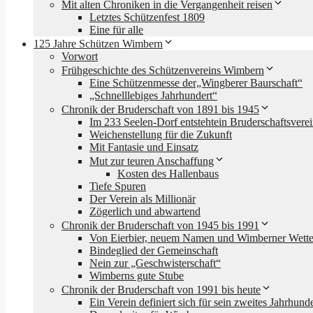
Mit alten Chroniken in die Vergangenheit reisen
Letztes Schützenfest 1809
Eine für alle
125 Jahre Schützen Wimbern
Vorwort
Frühgeschichte des Schützenvereins Wimbern
Eine Schützenmesse der„Wingberer Baurschaft“
„Schnelllebiges Jahrhundert“
Chronik der Bruderschaft von 1891 bis 1945
Im 233 Seelen-Dorf entstehtein Bruderschaftsvere
Weichenstellung für die Zukunft
Mit Fantasie und Einsatz
Mut zur teuren Anschaffung
Kosten des Hallenbaus
Tiefe Spuren
Der Verein als Millionär
Zögerlich und abwartend
Chronik der Bruderschaft von 1945 bis 1991
Von Eierbier, neuem Namen und Wimberner Wette
Bindeglied der Gemeinschaft
Nein zur „Geschwisterschaft“
Wimberns gute Stube
Chronik der Bruderschaft von 1991 bis heute
Ein Verein definiert sich für sein zweites Jahrhunde