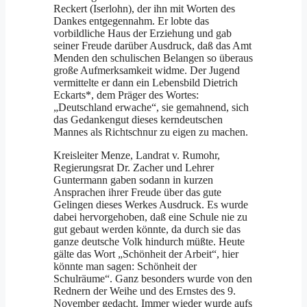
Reckert (Iserlohn), der ihn mit Worten des
Dankes entgegennahm. Er lobte das
vorbildliche Haus der Erziehung und gab
seiner Freude darüber Ausdruck, daß das Amt
Menden den schulischen Belangen so überaus
große Aufmerksamkeit widme. Der Jugend
vermittelte er dann ein Lebensbild Dietrich
Eckarts*, dem Präger des Wortes:
„Deutschland erwache“, sie gemahnend, sich
das Gedankengut dieses kerndeutschen
Mannes als Richtschnur zu eigen zu machen.
Kreisleiter Menze, Landrat v. Rumohr,
Regierungsrat Dr. Zacher und Lehrer
Guntermann gaben sodann in kurzen
Ansprachen ihrer Freude über das gute
Gelingen dieses Werkes Ausdruck. Es wurde
dabei hervorgehoben, daß eine Schule nie zu
gut gebaut werden könnte, da durch sie das
ganze deutsche Volk hindurch müßte. Heute
gälte das Wort „Schönheit der Arbeit“, hier
könnte man sagen: Schönheit der
Schulräume“. Ganz besonders wurde von den
Rednern der Weihe und des Ernstes des 9.
November gedacht. Immer wieder wurde aufs