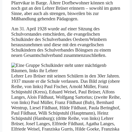
Pfarrvikar in Barge. Ältere Dorfbewohner können sich
noch gut an den Lehrer Brüser erinnern – sowohl im guten
Sinne, aber auch als strengen, bisweilen bis zur
Mißhandlung gehenden Pädagogen.
Am 31. April 1928 wurde auf einer Sitzung des
Schulvorstandes entschieden, die evangelischen
Schulkinder des Schulverbandes Oesbern/Wimbern
herauszunehmen und diese mit den evangelischen
Schulkindern des Schulverbandes Böingsen zu einem
neuen Gesamtschulverband zusammenzuschließen.
Lehrer Leo Brüser mit seinen Schülern in den 30er Jahren.
1937 musste er die Schule verlassen. Das Bild zeigt (obere
Reihe, von links) Paul Fischer, Arnold Müller, Franz
Schüpstuhl (Kress), Eduard Weisel, Paul Brüser, Alfons
Langes, Alois Fildhaut, Wolfgang Sartorius; (zweite Reihe,
von links) Paul Müller, Franz Fildhaut (Bub), Bernhard
Wentrup, Liesel Fildhaut, Hilde Fildhaut, Paula Beringhof,
Paul Fildhaut, Willi Schüpstuhl (Hauptmann), Heinz
Schüpstuhl (Hamburg); (dritte Reihe, von links) Lehrer
Brüser, Josef Langes, Elfriede Fildhaut, Agatha Langes,
Elfriede Weisel, Franziska Gurris, Hilde Goeke, Franziska