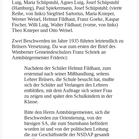
Luig, Maria Schüpstuhl, Agnes Luig, Josef Schüpstuhl
(Hamburg), Paul Spiekermann, Josef Schüpstuhl; (vierte
Reihe, von links) Siegfried Sartorius, Maria Knieper,
Werner Weisel, Helmut Fildhaut, Franz Goeke, Kaspar
Fischer, Willi Luig, Walter Fildhaut; (vorne, von links)
Theo Knieper und Otto Weisel.
Zwei Beschwerden im Jahre 1935 führten letztendlich zu
Brüsers Versetzung. Da war zum ersten der Brief des
Wimberner Gemeindeschulzes Franz Schriek an
Amtsbürgermeister Friderici:
Nachdem der Schüler Helmut Fildhaut, zum
erstenmal nach seiner Mißhandlung, seitens
Lehrer Brüsers, die Schule besucht hat, mußte
sich der Schüler auf Verlangen des Lehrers
entblößen, mit dem Auftrage sich seiner Frau
zu zeigen und später den Schulkindern in der
Klasse.
Bitte den Herrn Amtsbürgermeister, sich die
Beschwerden zur Orientierung, von der
hiesigen SA, die zum Sturmbann befördert
worden ist und von der politischen Leitung
die zur Geschäftsstelle der NSDAP gesandt