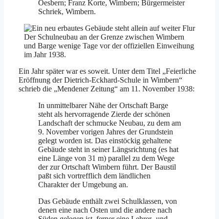
Oesbern; Franz Korte, Wimbern; Bürgermeister
Schriek, Wimbern.
Der Schulneubau an der Grenze zwischen Wimbern
und Barge wenige Tage vor der offiziellen Einweihung
im Jahr 1938.
Ein Jahr später war es soweit. Unter dem Titel „Feierliche
Eröffnung der Dietrich-Eckhard-Schule in Wimbern“
schrieb die „Mendener Zeitung“ am 11. November 1938:
In unmittelbarer Nähe der Ortschaft Barge
steht als hervorragende Zierde der schönen
Landschaft der schmucke Neubau, zu dem am
9. November vorigen Jahres der Grundstein
gelegt worden ist. Das einstöckig gehaltene
Gebäude steht in seiner Längsrichtung (es hat
eine Länge von 31 m) parallel zu dem Wege
der zur Ortschaft Wimbern führt. Der Baustil
paßt sich vortrefflich dem ländlichen
Charakter der Umgebung an.
Das Gebäude enthält zwei Schulklassen, von
denen eine nach Osten und die andere nach
Süden gelegen ist, ferner eine Lehrer- und