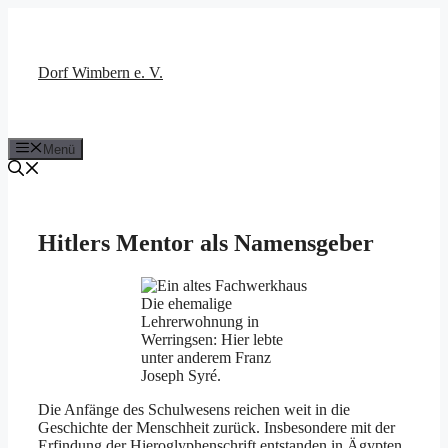
Zum
Inhalt
springen
Dorf Wimbern e. V.
Menü
Hitlers Mentor als Namensgeber
Die ehemalige
Lehrerwohnung in
Werringsen: Hier lebte
unter anderem Franz
Joseph Syré.
Die Anfänge des Schulwesens reichen weit in die
Geschichte der Menschheit zurück. Insbesondere mit der
Erfindung der Hieroglyphenschrift entstanden in Ägypten