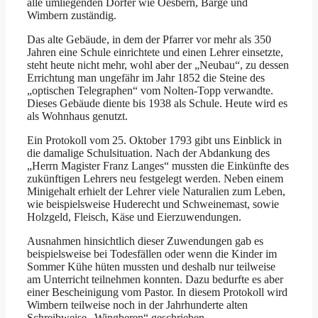
alle umliegenden Dörfer wie Oesbern, Barge und
Wimbern zuständig.
Das alte Gebäude, in dem der Pfarrer vor mehr als 350
Jahren eine Schule einrichtete und einen Lehrer einsetzte,
steht heute nicht mehr, wohl aber der „Neubau“, zu dessen
Errichtung man ungefähr im Jahr 1852 die Steine des
„optischen Telegraphen“ vom Nolten-Topp verwandte.
Dieses Gebäude diente bis 1938 als Schule. Heute wird es
als Wohnhaus genutzt.
Ein Protokoll vom 25. Oktober 1793 gibt uns Einblick in
die damalige Schulsituation. Nach der Abdankung des
„Herrn Magister Franz Langes“ mussten die Einkünfte des
zukünftigen Lehrers neu festgelegt werden. Neben einem
Minigehalt erhielt der Lehrer viele Naturalien zum Leben,
wie beispielsweise Huderecht und Schweinemast, sowie
Holzgeld, Fleisch, Käse und Eierzuwendungen.
Ausnahmen hinsichtlich dieser Zuwendungen gab es
beispielsweise bei Todesfällen oder wenn die Kinder im
Sommer Kühe hüten mussten und deshalb nur teilweise
am Unterricht teilnehmen konnten. Dazu bedurfte es aber
einer Bescheinigung vom Pastor. In diesem Protokoll wird
Wimbern teilweise noch in der Jahrhunderte alten
Schreibweise „Wingberen“ geschrieben.