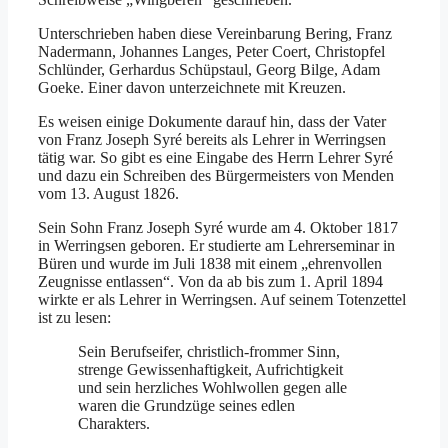
Unterschrieben haben diese Vereinbarung Bering, Franz
Nadermann, Johannes Langes, Peter Coert, Christopfel
Schlünder, Gerhardus Schüpstaul, Georg Bilge, Adam
Goeke. Einer davon unterzeichnete mit Kreuzen.
Es weisen einige Dokumente darauf hin, dass der Vater
von Franz Joseph Syré bereits als Lehrer in Werringsen
tätig war. So gibt es eine Eingabe des Herrn Lehrer Syré
und dazu ein Schreiben des Bürgermeisters von Menden
vom 13. August 1826.
Sein Sohn Franz Joseph Syré wurde am 4. Oktober 1817
in Werringsen geboren. Er studierte am Lehrerseminar in
Büren und wurde im Juli 1838 mit einem „ehrenvollen
Zeugnisse entlassen“. Von da ab bis zum 1. April 1894
wirkte er als Lehrer in Werringsen. Auf seinem Totenzettel
ist zu lesen:
Sein Berufseifer, christlich-frommer Sinn,
strenge Gewissenhaftigkeit, Aufrichtigkeit
und sein herzliches Wohlwollen gegen alle
waren die Grundzüge seines edlen
Charakters.