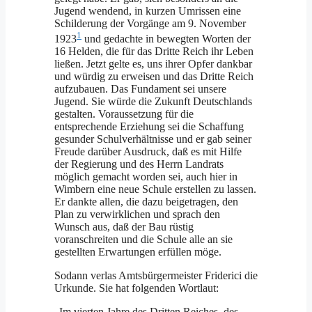
Jugend wendend, in kurzen Umrissen eine
Schilderung der Vorgänge am 9. November
1
1923
und gedachte in bewegten Worten der
16 Helden, die für das Dritte Reich ihr Leben
ließen. Jetzt gelte es, uns ihrer Opfer dankbar
und würdig zu erweisen und das Dritte Reich
aufzubauen. Das Fundament sei unsere
Jugend. Sie würde die Zukunft Deutschlands
gestalten. Voraussetzung für die
entsprechende Erziehung sei die Schaffung
gesunder Schulverhältnisse und er gab seiner
Freude darüber Ausdruck, daß es mit Hilfe
der Regierung und des Herrn Landrats
möglich gemacht worden sei, auch hier in
Wimbern eine neue Schule erstellen zu lassen.
Er dankte allen, die dazu beigetragen, den
Plan zu verwirklichen und sprach den
Wunsch aus, daß der Bau rüstig
voranschreiten und die Schule alle an sie
gestellten Erwartungen erfüllen möge.
Sodann verlas Amtsbürgermeister Friderici die
Urkunde. Sie hat folgenden Wortlaut:
„Im vierten Jahre des Dritten Reiches, des