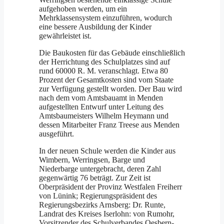
aufgehoben werden, um ein
Mehrklassensystem einzuführen, wodurch
eine bessere Ausbildung der Kinder
gewährleistet ist.
Die Baukosten für das Gebäude einschließlich
der Herrichtung des Schulplatzes sind auf
rund 60000 R. M. veranschlagt. Etwa 80
Prozent der Gesamtkosten sind vom Staate
zur Verfügung gestellt worden. Der Bau wird
nach dem vom Amtsbauamt in Menden
aufgestellten Entwurf unter Leitung des
Amtsbaumeisters Wilhelm Heymann und
dessen Mitarbeiter Franz Treese aus Menden
ausgeführt.
In der neuen Schule werden die Kinder aus
Wimbern, Werringsen, Barge und
Niederbarge untergebracht, deren Zahl
gegenwärtig 76 beträgt. Zur Zeit ist
Oberpräsident der Provinz Westfalen Freiherr
von Lünink; Regierungspräsident des
Regierungsbezirks Arnsberg: Dr. Runte,
Landrat des Kreises Iserlohn: von Rumohr,
Vorsitzender des Schulverbandes Oesbern-