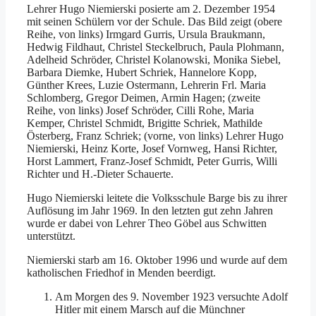
Lehrer Hugo Niemierski posierte am 2. Dezember 1954
mit seinen Schülern vor der Schule. Das Bild zeigt (obere
Reihe, von links) Irmgard Gurris, Ursula Braukmann,
Hedwig Fildhaut, Christel Steckelbruch, Paula Plohmann,
Adelheid Schröder, Christel Kolanowski, Monika Siebel,
Barbara Diemke, Hubert Schriek, Hannelore Kopp,
Günther Krees, Luzie Ostermann, Lehrerin Frl. Maria
Schlomberg, Gregor Deimen, Armin Hagen; (zweite
Reihe, von links) Josef Schröder, Cilli Rohe, Maria
Kemper, Christel Schmidt, Brigitte Schriek, Mathilde
Österberg, Franz Schriek; (vorne, von links) Lehrer Hugo
Niemierski, Heinz Korte, Josef Vornweg, Hansi Richter,
Horst Lammert, Franz-Josef Schmidt, Peter Gurris, Willi
Richter und H.-Dieter Schauerte.
Hugo Niemierski leitete die Volksschule Barge bis zu ihrer
Auflösung im Jahr 1969. In den letzten gut zehn Jahren
wurde er dabei von Lehrer Theo Göbel aus Schwitten
unterstützt.
Niemierski starb am 16. Oktober 1996 und wurde auf dem
katholischen Friedhof in Menden beerdigt.
Am Morgen des 9. November 1923 versuchte Adolf
Hitler mit einem Marsch auf die Münchner