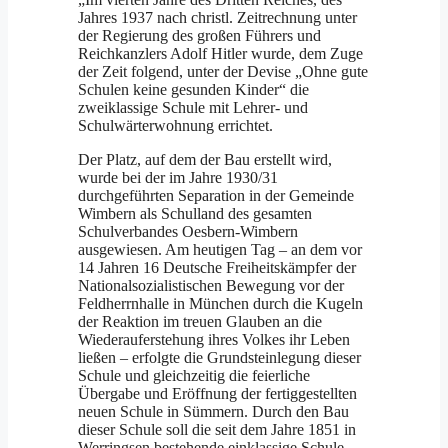
Jahres 1937 nach christl. Zeitrechnung unter
der Regierung des großen Führers und
Reichkanzlers Adolf Hitler wurde, dem Zuge
der Zeit folgend, unter der Devise „Ohne gute
Schulen keine gesunden Kinder“ die
zweiklassige Schule mit Lehrer- und
Schulwärterwohnung errichtet.
Der Platz, auf dem der Bau erstellt wird,
wurde bei der im Jahre 1930/31
durchgeführten Separation in der Gemeinde
Wimbern als Schulland des gesamten
Schulverbandes Oesbern-Wimbern
ausgewiesen. Am heutigen Tag – an dem vor
14 Jahren 16 Deutsche Freiheitskämpfer der
Nationalsozialistischen Bewegung vor der
Feldherrnhalle in München durch die Kugeln
der Reaktion im treuen Glauben an die
Wiederauferstehung ihres Volkes ihr Leben
ließen – erfolgte die Grundsteinlegung dieser
Schule und gleichzeitig die feierliche
Übergabe und Eröffnung der fertiggestellten
neuen Schule in Sümmern. Durch den Bau
dieser Schule soll die seit dem Jahre 1851 in
Werringsen bestehende einklassige Schule