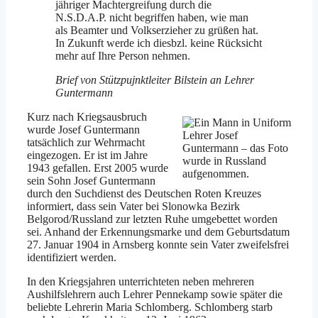
jähriger Machtergreifung durch die
N.S.D.A.P. nicht begriffen haben, wie man
als Beamter und Volkserzieher zu grüßen hat.
In Zukunft werde ich diesbzl. keine Rücksicht
mehr auf Ihre Person nehmen.
Brief von Stützpujnktleiter Bilstein an Lehrer
Guntermann
Kurz nach Kriegsausbruch
wurde Josef Guntermann
Lehrer Josef
tatsächlich zur Wehrmacht
Guntermann – das Foto
eingezogen. Er ist im Jahre
wurde in Russland
1943 gefallen. Erst 2005 wurde
aufgenommen.
sein Sohn Josef Guntermann
durch den Suchdienst des Deutschen Roten Kreuzes
informiert, dass sein Vater bei Slonowka Bezirk
Belgorod/Russland zur letzten Ruhe umgebettet worden
sei. Anhand der Erkennungsmarke und dem Geburtsdatum
27. Januar 1904 in Arnsberg konnte sein Vater zweifelsfrei
identifiziert werden.
In den Kriegsjahren unterrichteten neben mehreren
Aushilfslehrern auch Lehrer Pennekamp sowie später die
beliebte Lehrerin Maria Schlomberg. Schlomberg starb