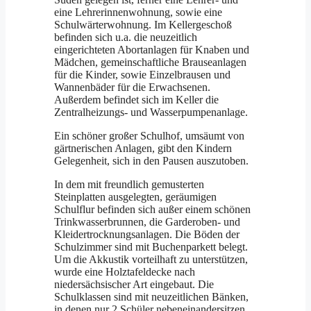
eine Lehrerinnenwohnung, sowie eine
Schulwärterwohnung. Im Kellergeschoß
befinden sich u.a. die neuzeitlich
eingerichteten Abortanlagen für Knaben und
Mädchen, gemeinschaftliche Brauseanlagen
für die Kinder, sowie Einzelbrausen und
Wannenbäder für die Erwachsenen.
Außerdem befindet sich im Keller die
Zentralheizungs- und Wasserpumpenanlage.
Ein schöner großer Schulhof, umsäumt von
gärtnerischen Anlagen, gibt den Kindern
Gelegenheit, sich in den Pausen auszutoben.
In dem mit freundlich gemusterten
Steinplatten ausgelegten, geräumigen
Schulflur befinden sich außer einem schönen
Trinkwasserbrunnen, die Garderoben- und
Kleidertrocknungsanlagen. Die Böden der
Schulzimmer sind mit Buchenparkett belegt.
Um die Akkustik vorteilhaft zu unterstützen,
wurde eine Holztafeldecke nach
niedersächsischer Art eingebaut. Die
Schulklassen sind mit neuzeitlichen Bänken,
in denen nur 2 Schüler nebeneinandersitzen,