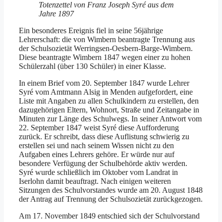
Totenzettel von Franz Joseph Syré aus dem
Jahre 1897
Ein besonderes Ereignis fiel in seine 56jährige
Lehrerschaft: die von Wimbern beantragte Trennung aus
der Schulsozietät Werringsen-Oesbern-Barge-Wimbern.
Diese beantragte Wimbern 1847 wegen einer zu hohen
Schülerzahl (über 130 Schüler) in einer Klasse.
In einem Brief vom 20. September 1847 wurde Lehrer
Syré vom Amtmann Alsig in Menden aufgefordert, eine
Liste mit Angaben zu allen Schulkindern zu erstellen, den
dazugehörigen Eltern, Wohnort, Straße und Zeitangabe in
Minuten zur Länge des Schulwegs. In seiner Antwort vom
22. September 1847 weist Syré diese Aufforderung
zurück. Er schreibt, dass diese Auflistung schwierig zu
erstellen sei und nach seinem Wissen nicht zu den
Aufgaben eines Lehrers gehöre. Er würde nur auf
besondere Verfügung der Schulbehörde aktiv werden.
Syré wurde schließlich im Oktober vom Landrat in
Iserlohn damit beauftragt. Nach einigen weiteren
Sitzungen des Schulvorstandes wurde am 20. August 1848
der Antrag auf Trennung der Schulsozietät zurückgezogen.
Am 17. November 1849 entschied sich der Schulvorstand