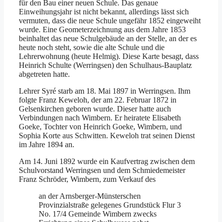
für den Bau einer neuen Schule. Das genaue
Einweihungsjahr ist nicht bekannt, allerdings lässt sich
vermuten, dass die neue Schule ungefähr 1852 eingeweiht
wurde. Eine Geometerzeichnung aus dem Jahre 1853
beinhaltet das neue Schulgebäude an der Stelle, an der es
heute noch steht, sowie die alte Schule und die
Lehrerwohnung (heute Helmig). Diese Karte besagt, dass
Heinrich Schulte (Werringsen) den Schulhaus-Bauplatz
abgetreten hatte.
Lehrer Syré starb am 18. Mai 1897 in Werringsen. Ihm
folgte Franz Keweloh, der am 22. Februar 1872 in
Gelsenkirchen geboren wurde. Dieser hatte auch
Verbindungen nach Wimbern. Er heiratete Elisabeth
Goeke, Tochter von Heinrich Goeke, Wimbern, und
Sophia Korte aus Schwitten. Keweloh trat seinen Dienst
im Jahre 1894 an.
Am 14. Juni 1892 wurde ein Kaufvertrag zwischen dem
Schulvorstand Werringsen und dem Schmiedemeister
Franz Schröder, Wimbern, zum Verkauf des
an der Arnsberger-Münsterschen
Provinzialstraße gelegenes Grundstück Flur 3
No. 17/4 Gemeinde Wimbern zwecks