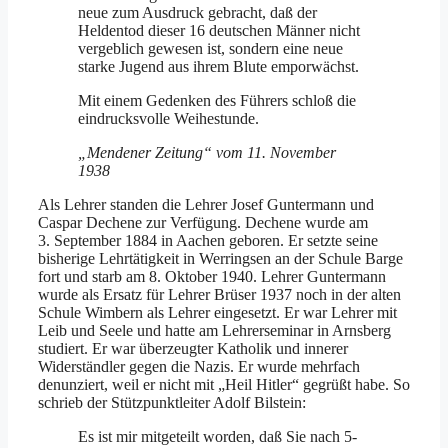
neue zum Ausdruck gebracht, daß der
Heldentod dieser 16 deutschen Männer nicht
vergeblich gewesen ist, sondern eine neue
starke Jugend aus ihrem Blute emporwächst.
Mit einem Gedenken des Führers schloß die
eindrucksvolle Weihestunde.
„Mendener Zeitung“ vom 11. November
1938
Als Lehrer standen die Lehrer Josef Guntermann und
Caspar Dechene zur Verfügung. Dechene wurde am
3. September 1884 in Aachen geboren. Er setzte seine
bisherige Lehrtätigkeit in Werringsen an der Schule Barge
fort und starb am 8. Oktober 1940. Lehrer Guntermann
wurde als Ersatz für Lehrer Brüser 1937 noch in der alten
Schule Wimbern als Lehrer eingesetzt. Er war Lehrer mit
Leib und Seele und hatte am Lehrerseminar in Arnsberg
studiert. Er war überzeugter Katholik und innerer
Widerständler gegen die Nazis. Er wurde mehrfach
denunziert, weil er nicht mit „Heil Hitler“ gegrüßt habe. So
schrieb der Stützpunktleiter Adolf Bilstein:
Es ist mir mitgeteilt worden, daß Sie nach 5-