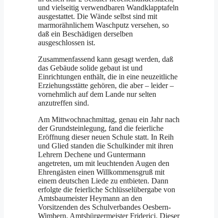
und vielseitig verwendbaren Wandklapptafeln
ausgestattet. Die Wände selbst sind mit
marmorähnlichem Waschputz versehen, so
daß ein Beschädigen derselben
ausgeschlossen ist.
Zusammenfassend kann gesagt werden, daß
das Gebäude solide gebaut ist und
Einrichtungen enthält, die in eine neuzeitliche
Erziehungsstätte gehören, die aber – leider –
vornehmlich auf dem Lande nur selten
anzutreffen sind.
Am Mittwochnachmittag, genau ein Jahr nach
der Grundsteinlegung, fand die feierliche
Eröffnung dieser neuen Schule statt. In Reih
und Glied standen die Schulkinder mit ihren
Lehrern Dechene und Guntermann
angetreten, um mit leuchtenden Augen den
Ehrengästen einen Willkommensgruß mit
einem deutschen Liede zu entbieten. Dann
erfolgte die feierliche Schlüsselübergabe von
Amtsbaumeister Heymann an den
Vorsitzenden des Schulverbandes Oesbern-
Wimbern, Amtsbürgermeister Friderici. Dieser