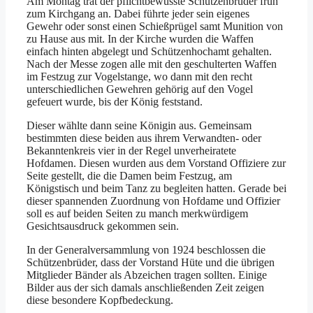
Am Montag trat der pflichtbewusste Schützenbruder früh
zum Kirchgang an. Dabei führte jeder sein eigenes
Gewehr oder sonst einen Schießprügel samt Munition von
zu Hause aus mit. In der Kirche wurden die Waffen
einfach hinten abgelegt und Schützenhochamt gehalten.
Nach der Messe zogen alle mit den geschulterten Waffen
im Festzug zur Vogelstange, wo dann mit den recht
unterschiedlichen Gewehren gehörig auf den Vogel
gefeuert wurde, bis der König feststand.
Dieser wählte dann seine Königin aus. Gemeinsam
bestimmten diese beiden aus ihrem Verwandten- oder
Bekanntenkreis vier in der Regel unverheiratete
Hofdamen. Diesen wurden aus dem Vorstand Offiziere zur
Seite gestellt, die die Damen beim Festzug, am
Königstisch und beim Tanz zu begleiten hatten. Gerade bei
dieser spannenden Zuordnung von Hofdame und Offizier
soll es auf beiden Seiten zu manch merkwürdigem
Gesichtsausdruck gekommen sein.
In der Generalversammlung von 1924 beschlossen die
Schützenbrüder, dass der Vorstand Hüte und die übrigen
Mitglieder Bänder als Abzeichen tragen sollten. Einige
Bilder aus der sich damals anschließenden Zeit zeigen
diese besondere Kopfbedeckung.