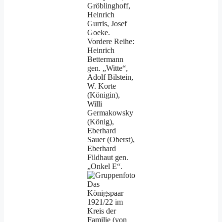
Gröblinghoff,
Heinrich
Gurris, Josef
Goeke.
Vordere Reihe:
Heinrich
Bettermann
gen. „Witte“,
Adolf Bilstein,
W. Korte
(Königin),
Willi
Germakowsky
(König),
Eberhard
Sauer (Oberst),
Eberhard
Fildhaut gen.
„Onkel E“.
Das
Königspaar
1921/22 im
Kreis der
Familie (von