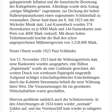
galoppierende Inflation und die französische Besetzung
des Ruhrgebietes gemeint. Allerdings wurde dem Antrag
„einiger Mitglieder“ zugestimmt, zur Deckung der hohen
Hallenreparaturkosten einen sogenannten Schützenball zu
veranstalten. Dieser fand dann am 8. Juli 1923 mit der
Wickeder Musik statt. Laut Kassenbuch wurden 374
Herrenkarten zu je 6000 Mark und 144 Damenkarten zum
Preis von 4000 Mark verkauft. Mit dieser hohen
Teilnehmerzahl brachte der Ball den schon
angesprochenen Millionengewinn von 3.218.000 Mark.
Neuer Oberst wurde 1923 Paul Schlünder.
Am 15. November 1923 fand die Währungsreform statt,
neue Banknoten wurden ausgegeben, eine Billion
„Papiermark“ wurde als eine Goldmark gerechnet, der
weitere Druck von wertlosem Papiergeld eingestellt.
Aufgrund richtiger wirtschaftspolitischer Entscheidungen
durch das Kabinett Stresemann behielt die neue Währung
ihren Wert. Die Voraussetzungen für ein geordnetes
Wirtschaftsleben waren geschaffen.
Hiervon profitierte natürlich auch der Schützenverein. In
den Abrechnungen ab 1924 traten wieder „normale“
Zahlen auf, und das Vereinsschiff kam wieder in ruhigeres