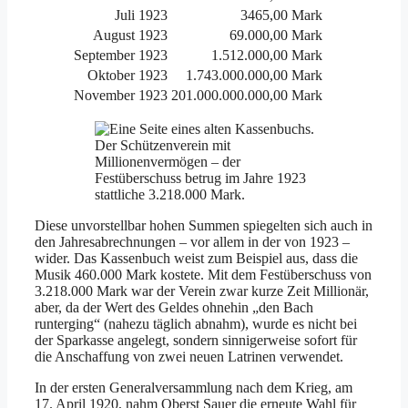
Juli 1923
3465,00 Mark
August 1923
69.000,00 Mark
September 1923
1.512.000,00 Mark
Oktober 1923
1.743.000.000,00 Mark
November 1923
201.000.000.000,00 Mark
Der Schützenverein mit
Millionenvermögen – der
Festüberschuss betrug im Jahre 1923
stattliche 3.218.000 Mark.
Diese unvorstellbar hohen Summen spiegelten sich auch in
den Jahresabrechnungen – vor allem in der von 1923 –
wider. Das Kassenbuch weist zum Beispiel aus, dass die
Musik 460.000 Mark kostete. Mit dem Festüberschuss von
3.218.000 Mark war der Verein zwar kurze Zeit Millionär,
aber, da der Wert des Geldes ohnehin „den Bach
runterging“ (nahezu täglich abnahm), wurde es nicht bei
der Sparkasse angelegt, sondern sinnigerweise sofort für
die Anschaffung von zwei neuen Latrinen verwendet.
In der ersten Generalversammlung nach dem Krieg, am
17. April 1920, nahm Oberst Sauer die erneute Wahl für