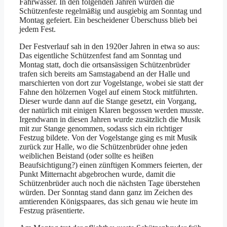
Fahrwasser. In den folgenden Jahren wurden die
Schützenfeste regelmäßig und ausgiebig am Sonntag und
Montag gefeiert. Ein bescheidener Überschuss blieb bei
jedem Fest.
Der Festverlauf sah in den 1920er Jahren in etwa so aus:
Das eigentliche Schützenfest fand am Sonntag und
Montag statt, doch die ortsansässigen Schützenbrüder
trafen sich bereits am Samstagabend an der Halle und
marschierten von dort zur Vogelstange, wobei sie statt der
Fahne den hölzernen Vogel auf einem Stock mitführten.
Dieser wurde dann auf die Stange gesetzt, ein Vorgang,
der natürlich mit einigen Klaren begossen werden musste.
Irgendwann in diesen Jahren wurde zusätzlich die Musik
mit zur Stange genommen, sodass sich ein richtiger
Festzug bildete. Von der Vogelstange ging es mit Musik
zurück zur Halle, wo die Schützenbrüder ohne jeden
weiblichen Beistand (oder sollte es heißen
Beaufsichtigung?) einen zünftigen Kommers feierten, der
Punkt Mitternacht abgebrochen wurde, damit die
Schützenbrüder auch noch die nächsten Tage überstehen
würden. Der Sonntag stand dann ganz im Zeichen des
amtierenden Königspaares, das sich genau wie heute im
Festzug präsentierte.