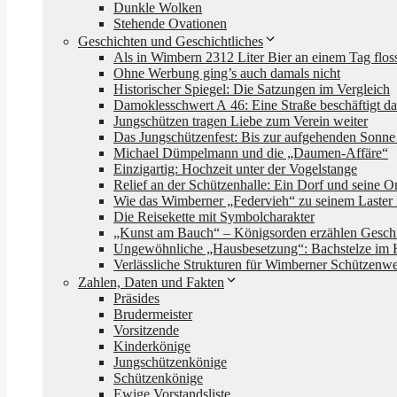
Dunkle Wolken
Stehende Ovationen
Geschichten und Geschichtliches
Als in Wimbern 2312 Liter Bier an einem Tag flo
Ohne Werbung ging’s auch damals nicht
Historischer Spiegel: Die Satzungen im Vergleich
Damoklesschwert A 46: Eine Straße beschäftigt da
Jungschützen tragen Liebe zum Verein weiter
Das Jungschützenfest: Bis zur aufgehenden Son
Michael Dümpelmann und die „Daumen-Affäre“
Einzigartig: Hochzeit unter der Vogelstange
Relief an der Schützenhalle: Ein Dorf und seine Or
Wie das Wimberner „Federvieh“ zu seinem Laster
Die Reisekette mit Symbolcharakter
„Kunst am Bauch“ – Königsorden erzählen Gesch
Ungewöhnliche „Hausbesetzung“: Bachstelze im 
Verlässliche Strukturen für Wimberner Schützenw
Zahlen, Daten und Fakten
Präsides
Brudermeister
Vorsitzende
Kinderkönige
Jungschützenkönige
Schützenkönige
Ewige Vorstandsliste