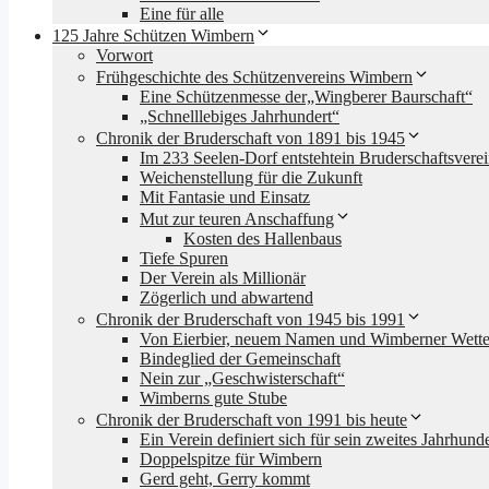
Eine für alle
125 Jahre Schützen Wimbern
Vorwort
Frühgeschichte des Schützenvereins Wimbern
Eine Schützenmesse der„Wingberer Baurschaft“
„Schnelllebiges Jahrhundert“
Chronik der Bruderschaft von 1891 bis 1945
Im 233 Seelen-Dorf entstehtein Bruderschaftsvere
Weichenstellung für die Zukunft
Mit Fantasie und Einsatz
Mut zur teuren Anschaffung
Kosten des Hallenbaus
Tiefe Spuren
Der Verein als Millionär
Zögerlich und abwartend
Chronik der Bruderschaft von 1945 bis 1991
Von Eierbier, neuem Namen und Wimberner Wette
Bindeglied der Gemeinschaft
Nein zur „Geschwisterschaft“
Wimberns gute Stube
Chronik der Bruderschaft von 1991 bis heute
Ein Verein definiert sich für sein zweites Jahrhunde
Doppelspitze für Wimbern
Gerd geht, Gerry kommt