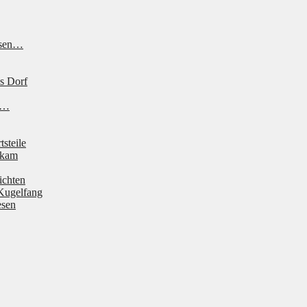
ssen…
s Dorf
ne…
tsteile
 kam
ichten
Kugelfang
esen