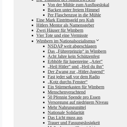
Von der Mühle zum Ausflugslokal
Backen unter freiem Himmel
Per Flaschenzug in die Mühle
Eine Mark Eintrittsgeld pro Kuh
Hitlers Mentor als Namensgeber
Zwei Häuser für Wimbern
Vier Tote und eine Vermisste
Wimbern im Nationalsozialismus
NSDAP weit abgeschlagen
Das „Führerprinzip“ in Wimbern
Acht Jahre kein Schützenfest
Erbhöfe für lupenreine „Arier“
„Heil Hitler“ und „Heil du ihn“
Der Zwang zur „Hitler-Jugend“
Fast jeder saß vor dem Radio
„Kotz durchs Fenster“
Ein Stürmerkasten für Wimbern
Menschenverachtend
50 Pfennig Spende pro Essen
Versorgung auf niedrigem Niveau
Mehr Nahrungsmittel
Nationale Solidarität
Das Licht muss aus
Trauer und Fassungslosigkeit