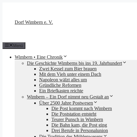
Zum
Inhalt
springen
Dorf Wimbern e. V.
Menü
Wimbern • Eine Chronik
Die Geschichte Wimberns bis ins 19. Jahrhundert
Zwei Kessel zum Bier brauen
Mit dem Vieh unter einem Dach
Napoleon wälzt alles um
Gründliche Reformen
Ein Briefkasten reichte
Wimbern – Ein Dorf nimmt neu Gestalt an
Über 2500 Jahre Postwesen
Die Post kommt nach Wimbern
Die Poststation entsteht
Teurer Punsch in Wimbern
Die Bahn kam, die Post ging
Drei Berufe in Personalunion
Die Tradition des Mühlenwesens