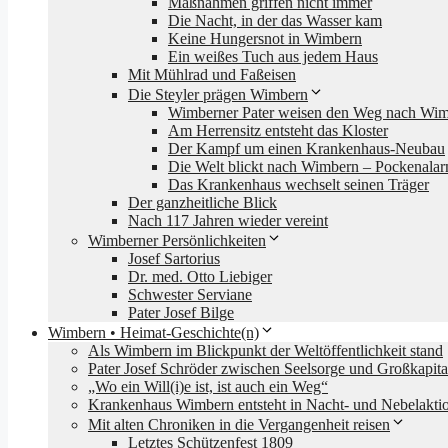
Maßnahmen griffen nicht immer
Die Nacht, in der das Wasser kam
Keine Hungersnot in Wimbern
Ein weißes Tuch aus jedem Haus
Mit Mühlrad und Faßeisen
Die Steyler prägen Wimbern
Wimberner Pater weisen den Weg nach Wi
Am Herrensitz entsteht das Kloster
Der Kampf um einen Krankenhaus-Neubau
Die Welt blickt nach Wimbern – Pockenala
Das Krankenhaus wechselt seinen Träger
Der ganzheitliche Blick
Nach 117 Jahren wieder vereint
Wimberner Persönlichkeiten
Josef Sartorius
Dr. med. Otto Liebiger
Schwester Serviane
Pater Josef Bilge
Wimbern • Heimat-Geschichte(n)
Als Wimbern im Blickpunkt der Weltöffentlichkeit stand
Pater Josef Schröder zwischen Seelsorge und Großkapita
„Wo ein Will(i)e ist, ist auch ein Weg“
Krankenhaus Wimbern entsteht in Nacht- und Nebelakti
Mit alten Chroniken in die Vergangenheit reisen
Letztes Schützenfest 1809