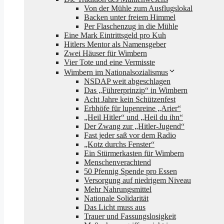
Von der Mühle zum Ausflugslokal
Backen unter freiem Himmel
Per Flaschenzug in die Mühle
Eine Mark Eintrittsgeld pro Kuh
Hitlers Mentor als Namensgeber
Zwei Häuser für Wimbern
Vier Tote und eine Vermisste
Wimbern im Nationalsozialismus
NSDAP weit abgeschlagen
Das „Führerprinzip“ in Wimbern
Acht Jahre kein Schützenfest
Erbhöfe für lupenreine „Arier“
„Heil Hitler“ und „Heil du ihn“
Der Zwang zur „Hitler-Jugend“
Fast jeder saß vor dem Radio
„Kotz durchs Fenster“
Ein Stürmerkasten für Wimbern
Menschenverachtend
50 Pfennig Spende pro Essen
Versorgung auf niedrigem Niveau
Mehr Nahrungsmittel
Nationale Solidarität
Das Licht muss aus
Trauer und Fassungslosigkeit