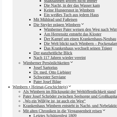
Maßnahmen griffen nicht immer
Die Nacht, in der das Wasser kam
Keine Hungersnot in Wimbern
Ein weißes Tuch aus jedem Haus
Mit Mühlrad und Faßeisen
Die Steyler prägen Wimbern
Wimberner Pater weisen den Weg nach Wi
Am Herrensitz entsteht das Kloster
Der Kampf um einen Krankenhaus-Neubau
Die Welt blickt nach Wimbern – Pockenala
Das Krankenhaus wechselt seinen Träger
Der ganzheitliche Blick
Nach 117 Jahren wieder vereint
Wimberner Persönlichkeiten
Josef Sartorius
Dr. med. Otto Liebiger
Schwester Serviane
Pater Josef Bilge
Wimbern • Heimat-Geschichte(n)
Als Wimbern im Blickpunkt der Weltöffentlichkeit stand
Pater Josef Schröder zwischen Seelsorge und Großkapita
„Wo ein Will(i)e ist, ist auch ein Weg“
Krankenhaus Wimbern entsteht in Nacht- und Nebelakti
Mit alten Chroniken in die Vergangenheit reisen
Letztes Schützenfest 1809