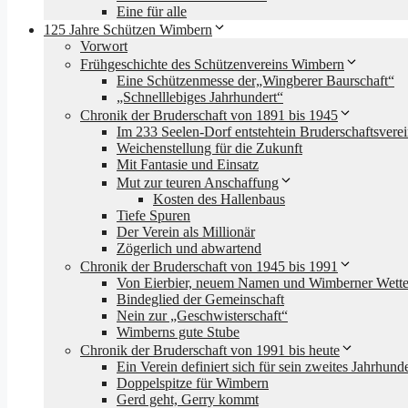
Eine für alle
125 Jahre Schützen Wimbern
Vorwort
Frühgeschichte des Schützenvereins Wimbern
Eine Schützenmesse der„Wingberer Baurschaft“
„Schnelllebiges Jahrhundert“
Chronik der Bruderschaft von 1891 bis 1945
Im 233 Seelen-Dorf entstehtein Bruderschaftsvere
Weichenstellung für die Zukunft
Mit Fantasie und Einsatz
Mut zur teuren Anschaffung
Kosten des Hallenbaus
Tiefe Spuren
Der Verein als Millionär
Zögerlich und abwartend
Chronik der Bruderschaft von 1945 bis 1991
Von Eierbier, neuem Namen und Wimberner Wette
Bindeglied der Gemeinschaft
Nein zur „Geschwisterschaft“
Wimberns gute Stube
Chronik der Bruderschaft von 1991 bis heute
Ein Verein definiert sich für sein zweites Jahrhunde
Doppelspitze für Wimbern
Gerd geht, Gerry kommt