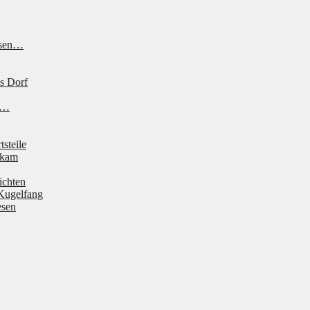
ssen…
s Dorf
ne…
tsteile
 kam
ichten
Kugelfang
esen