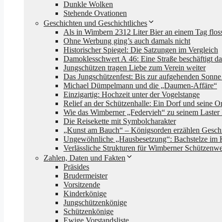
Dunkle Wolken
Stehende Ovationen
Geschichten und Geschichtliches
Als in Wimbern 2312 Liter Bier an einem Tag flo
Ohne Werbung ging’s auch damals nicht
Historischer Spiegel: Die Satzungen im Vergleich
Damoklesschwert A 46: Eine Straße beschäftigt da
Jungschützen tragen Liebe zum Verein weiter
Das Jungschützenfest: Bis zur aufgehenden Son
Michael Dümpelmann und die „Daumen-Affäre“
Einzigartig: Hochzeit unter der Vogelstange
Relief an der Schützenhalle: Ein Dorf und seine Or
Wie das Wimberner „Federvieh“ zu seinem Laster
Die Reisekette mit Symbolcharakter
„Kunst am Bauch“ – Königsorden erzählen Gesch
Ungewöhnliche „Hausbesetzung“: Bachstelze im 
Verlässliche Strukturen für Wimberner Schützenw
Zahlen, Daten und Fakten
Präsides
Brudermeister
Vorsitzende
Kinderkönige
Jungschützenkönige
Schützenkönige
Ewige Vorstandsliste