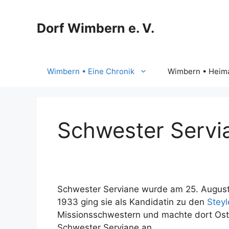
Zum
Inhalt
Dorf Wimbern e. V.
springen
Wimbern • Eine Chronik
Wimbern • Heima
Schwester Servi
Schwester Serviane wurde am 25. August 1
1933 ging sie als Kandidatin zu den
Stey
Missionsschwestern und machte dort Oste
Schwester Serviane an.