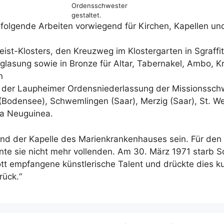
Ordensschwester
gestaltet.
 folgende Arbeiten vorwiegend für Kirchen, Kapellen und
eist-Klosters, den Kreuzweg im Klostergarten in Sgraffi
rglasung sowie in Bronze für Altar, Tabernakel, Ambo, K
n
 der Laupheimer Ordensniederlassung der Missionssch
(Bodensee), Schwemlingen (Saar), Merzig (Saar), St. W
ua Neuguinea.
tband der Kapelle des Marienkrankenhauses sein. Für den
nnte sie nicht mehr vollenden. Am 30. März 1971 starb
tt empfangene künstlerische Talent und drückte dies k
rück.“