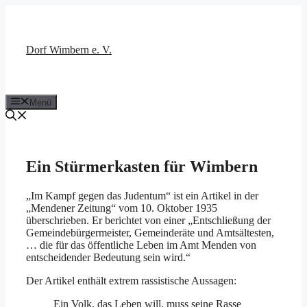
Zum
Inhalt
springen
Dorf Wimbern e. V.
Menü
Ein Stürmerkasten für Wimbern
„Im Kampf gegen das Judentum“ ist ein Artikel in der
„Mendener Zeitung“ vom 10. Oktober 1935
überschrieben. Er berichtet von einer „Entschließung der
Gemeindebürgermeister, Gemeinderäte und Amtsältesten,
… die für das öffentliche Leben im Amt Menden von
entscheidender Bedeutung sein wird.“
Der Artikel enthält extrem rassistische Aussagen:
Ein Volk, das Leben will, muss seine Rasse