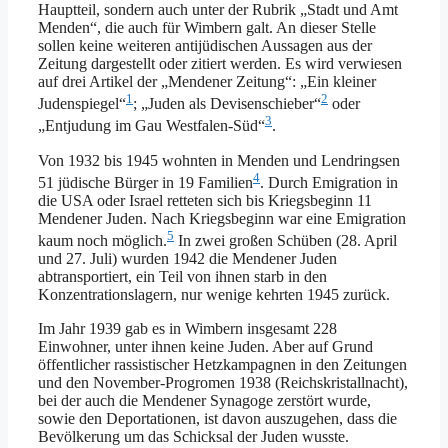
Hauptteil, sondern auch unter der Rubrik „Stadt und Amt
Menden“, die auch für Wimbern galt. An dieser Stelle
sollen keine weiteren antijüdischen Aussagen aus der
Zeitung dargestellt oder zitiert werden. Es wird verwiesen
auf drei Artikel der „Mendener Zeitung“: „Ein kleiner
1
2
Judenspiegel“
; „Juden als Devisenschieber“
oder
3
„Entjudung im Gau Westfalen-Süd“
.
Von 1932 bis 1945 wohnten in Menden und Lendringsen
4
51 jüdische Bürger in 19 Familien
. Durch Emigration in
die USA oder Israel retteten sich bis Kriegsbeginn 11
Mendener Juden. Nach Kriegsbeginn war eine Emigration
5
kaum noch möglich.
In zwei großen Schüben (28. April
und 27. Juli) wurden 1942 die Mendener Juden
abtransportiert, ein Teil von ihnen starb in den
Konzentrationslagern, nur wenige kehrten 1945 zurück.
Im Jahr 1939 gab es in Wimbern insgesamt 228
Einwohner, unter ihnen keine Juden. Aber auf Grund
öffentlicher rassistischer Hetzkampagnen in den Zeitungen
und den November-Progromen 1938 (Reichskristallnacht),
bei der auch die Mendener Synagoge zerstört wurde,
sowie den Deportationen, ist davon auszugehen, dass die
Bevölkerung um das Schicksal der Juden wusste.