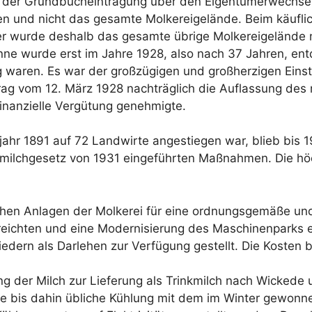
 der Grundbucheintragung über den Eigentümerwechsel nu
en und nicht das gesamte Molkereigelände. Beim käufl
ager wurde deshalb das gesamte übrige Molkereigeländ
anne wurde erst im Jahre 1928, also nach 37 Jahren, entd
waren. Es war der großzügigen und großherzigen Einste
trag vom 12. März 1928 nachträglich die Auflassung des 
inanzielle Vergütung genehmigte.
sjahr 1891 auf 72 Landwirte angestiegen war, blieb bis 
hsmilchgesetz von 1931 eingeführten Maßnahmen. Die hö
ichen Anlagen der Molkerei für eine ordnungsgemäße und
ichten und eine Modernisierung des Maschinenparks erf
liedern als Darlehen zur Verfügung gestellt. Die Koste
ung der Milch zur Lieferung als Trinkmilch nach Wickede
 Die bis dahin übliche Kühlung mit dem im Winter gewonn