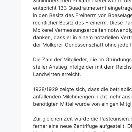
Schlünderschen Privatmolkerei wurde bei
entspricht 133 Quadratmetern) eingetrag
in den Besitz des Freiherrn von Boesel
rechtlicher Besitz des Freiherrn. Diese P
Molkerei Vermessungsarbeiten notwendig 
danken, dass er in einem notariellen Ver
der Molkerei-Genossenschaft ohne jede f
Die Zahl der Mitglieder, die im Gründung
steiler Anstieg infolge der mit dem Reic
Landwirten erreicht.
1928/1929 zeigte sich, dass die betriebl
anfallenden Milchmengen nicht mehr ausre
benötigten Mittel wurde von einigen Mitg
Zur gleichen Zeit wurde die Pasteurisier
ferner eine neue Zentrifuge aufgestellt.