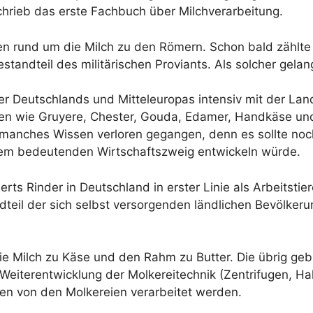
 schrieb das erste Fachbuch über Milchverarbeitung.
n rund um die Milch zu den Römern. Schon bald zählte
tandteil des militärischen Proviants. Als solcher gelang
ster Deutschlands und Mitteleuropas intensiv mit der La
en wie Gruyere, Chester, Gouda, Edamer, Handkäse un
anches Wissen verloren gegangen, denn es sollte noch
nem bedeutenden Wirtschaftszweig entwickeln würde.
rts Rinder in Deutschland in erster Linie als Arbeitstie
ndteil der sich selbst versorgenden ländlichen Bevölke
die Milch zu Käse und den Rahm zu Butter. Die übrig g
r Weiterentwicklung der Molkereitechnik (Zentrifugen, 
en von den Molkereien verarbeitet werden.