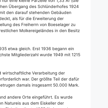
r eine kleine Parzelle von 1,33 Ar (die
ichen Übergang des Schlünderhofes 1924
e mit den darauf stehenden Gebäuden
eckt, als für die Erweiterung der
llung des Freiherrn von Boeselager zu
restlichen Molkereigeländes in den Besitz
1935 etwa gleich. Erst 1936 begann ein
chste Mitgliederzahl wurde 1949 mit 1215
 wirtschaftliche Verarbeitung der
orderlich war. Der größte Teil der dafür
n betrugen damals insgesamt 50.000 Mark.
 und andere Orte eingeführt. Es wurde
en Natureis aus dem Eiskeller der