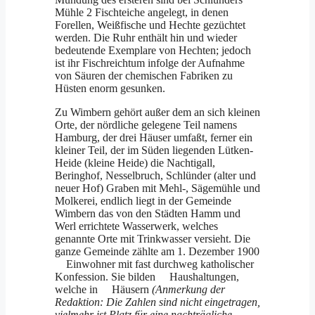
Mühle 2 Fischteiche angelegt, in denen
Forellen, Weißfische und Hechte gezüchtet
werden. Die Ruhr enthält hin und wieder
bedeutende Exemplare von Hechten; jedoch
ist ihr Fischreichtum infolge der Aufnahme
von Säuren der chemischen Fabriken zu
Hüsten enorm gesunken.
Zu Wimbern gehört außer dem an sich kleinen
Orte, der nördliche gelegene Teil namens
Hamburg, der drei Häuser umfaßt, ferner ein
kleiner Teil, der im Süden liegenden Lütken-
Heide (kleine Heide) die Nachtigall,
Beringhof, Nes­selbruch, Schlünder (alter und
neuer Hof) Graben mit Mehl-, Sägemühle und
Molkerei, endlich liegt in der Gemeinde
Wimbern das von den Städten Hamm und
Werl errichtete Wasserwerk, welches
genannte Orte mit Trinkwasser versieht. Die
ganze Gemeinde zählte am 1. Dezember 1900
Einwohner mit fast durchweg katholischer
Konfession. Sie bilden Haushaltungen,
welche in Häusern
(Anmerkung der
Redaktion: Die Zahlen sind nicht eingetragen,
vielmehr ist Platz für eine nachträgliche