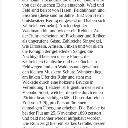
von der deutschen Eiche eingeholt. Wald und
Feld sind belebt von Hasen, Feldhühnern und
Fasanen (diese sind im Jahre 1882 von Herrn
Gutsbesitzer Bering eingesetzt und haben sich
zahlreich vermehrt). Auch erlegt der
Waidmann hin und wieder ein Rehlein. An
der Ruhr erscheinen oft Fischotter und Reiher
als ungerufene Gäste. Zahlreiche Singvögel,
wie Drosseln, Amseln, Finken und vor allem
die Königin der gefiederten Sänger, die
Nachtigall beleben unsere Fluren, die
zahlreichen Gebüsche und Gesträuche an
Feldwegen und am Waldessaum gewähren
den kleinen Musikern Schutz. Wimbern liegt
am linken Ufer der Ruhr und steht mit
Wickede durch eine hölzerne Brücke in
Verbindung. Letztere ist Eigentum des Herrn
Viebahn Soest, welcher dieselbe durch einen
Pächter beaufsichtigen läßt. Dieser darf einen
Zoll von 3 Pfg pro Person für einen
einmaligen Übergang erheben. Die Brücke ist
bei der Flut am 25. November 1890 zerstört
und bald nachher wieder aufgebaut worden.
Die Ruhr zeigt hier ein starkes Gefälle, dessen