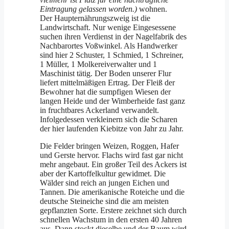
Eintragung gelassen worden.)
wohnen.
Der Haupternährungszweig ist die
Landwirtschaft. Nur wenige Eingesessene
suchen ihren Verdienst in der Nagelfabrik des
Nachbarortes Voßwinkel. Als Handwerker
sind hier 2 Schuster, 1 Schmied, 1 Schreiner,
1 Müller, 1 Molkereiverwalter und 1
Maschinist tätig. Der Boden unserer Flur
liefert mittelmäßigen Ertrag. Der Fleiß der
Bewohner hat die sumpfigen Wiesen der
langen Heide und der Wimberheide fast ganz
in fruchtbares Ackerland verwandelt.
Infolgedessen verkleinern sich die Scharen
der hier laufenden Kiebitze von Jahr zu Jahr.
Die Felder bringen Weizen, Roggen, Hafer
und Gerste hervor. Flachs wird fast gar nicht
mehr angebaut. Ein großer Teil des Ackers ist
aber der Kartoffelkultur gewidmet. Die
Wälder sind reich an jungen Eichen und
Tannen. Die amerikanische Rot­eiche und die
deutsche Steineiche sind die am meisten
gepflanzten Sorte. Erstere zeichnet sich durch
schnellen Wachstum in den ersten 40 Jahren
aus. Dann stockt dieselbe und der Baum wird