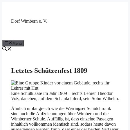
Zum
Inhalt
springen
Dorf Wimbern e. V.
Menü
Letztes Schützenfest 1809
Eine Schulklasse im Jahr 1909 – rechts Lehrer Theodor
Voß, daneben, auf dem Schaukelpferd, sein Sohn Wilhelm.
Ähnlich umfangreich wie die Werringser Schulchronik
sind auch die Aufzeichnungen über Wimbern und die
Wimberner Schule. Auffällig ist, dass einzelne Passagen
inhaltlich vollkommen identisch sind, sodass heute davon
ausgegangen werden kann, dass einer der beiden Verfasser