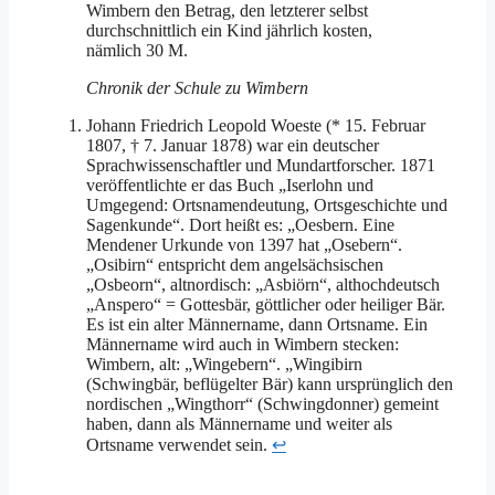
Wimbern den Betrag, den letzterer selbst
durchschnittlich ein Kind jährlich kosten,
nämlich 30 M.
Chronik der Schule zu Wimbern
Johann Friedrich Leopold Woeste (* 15. Februar
1807, † 7. Januar 1878) war ein deutscher
Sprachwissenschaftler und Mundartforscher. 1871
veröffentlichte er das Buch „Iserlohn und
Umgegend: Ortsnamendeutung, Ortsgeschichte und
Sagenkunde“. Dort heißt es: „Oesbern. Eine
Mendener Urkunde von 1397 hat „Osebern“.
„Osibirn“ entspricht dem angelsächsischen
„Osbeorn“, altnordisch: „Asbiörn“, althochdeutsch
„Anspero“ = Gottesbär, göttlicher oder heiliger Bär.
Es ist ein alter Männername, dann Ortsname. Ein
Männername wird auch in Wimbern stecken:
Wimbern, alt: „Wingebern“. „Wingibirn
(Schwingbär, beflügelter Bär) kann ursprünglich den
nordischen „Wingthorr“ (Schwingdonner) gemeint
haben, dann als Männername und weiter als
Ortsname verwendet sein.
↩︎