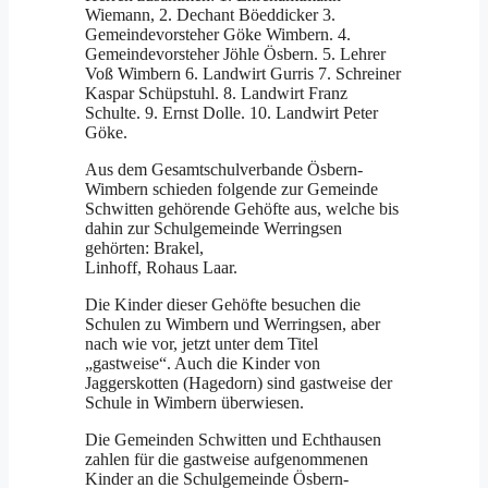
Wiemann, 2. Dechant Böeddicker 3.
Gemeindevorsteher Göke Wimbern. 4.
Gemeindevorsteher Jöhle Ösbern. 5. Lehrer
Voß Wimbern 6. Landwirt Gurris 7. Schreiner
Kaspar Schüpstuhl. 8. Landwirt Franz
Schulte. 9. Ernst Dolle. 10. Landwirt Peter
Göke.
Aus dem Gesamtschulverbande Ösbern-
Wimbern schieden folgende zur Gemeinde
Schwitten gehörende Gehöfte aus, welche bis
dahin zur Schulgemeinde Werring­sen
gehörten: Brakel,
Lin­hoff, Rohaus Laar.
Die Kin­der dieser Gehöfte be­suchen die
Schulen zu Wimbern und Werringsen, aber
nach wie vor, jetzt unter dem Titel
„gastweise“. Auch die Kinder von
Jaggerskotten (Hagedorn) sind gastweise der
Schule in Wimbern überwiesen.
Die Gemeinden Schwitten und Echthausen
zah­len für die gastweise auf­genommenen
Kinder an die Schulgemeinde Ösbern-