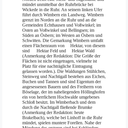
mündet unmittelbar der Ruhrbrücke bei
Wickede in die Ruhr. An seinem linken Ufer
führt durch Wimbern ein Landweg. Wimbern
grenzt im Norden an die Ruhr und an die
Gemeinden Echthausen und Voßwinkel; im
Osten an Voßwinkel und Bellingsen; im
Süden an Ösbern; im Westen an Ösbern und
Schwitten. Die Gemarkung Wimbern umfaßt
einen Flächenraum von Hektar, von diesem
sind Hektar Feld und Hektar Wald
(Anmerkung der Redaktion: Die Größe der
Flächen ist nicht eingetragen, vielmehr ist
Platz für eine nachträgliche Eintragung
gelassen worden.). Die Waldungen Stühlchen,
Steinweg und Nachtigall bestehen aus Eichen,
Buchen und Tannen und sind Eigentum der
angesessenen Bauern und des Freiherrn von
Böselage, der im naheliegenden Höllinghofen
ein von herrlichem Hochwalde umgebenes
Schloß besitzt. Im Wimberbach und dem
durch die Nachtigall fließende Brumke
(Anmerkung der Redaktion: heute
Brakelbach), welche bei Linhoff in die Ruhr
mündet, spielen muntere Forellen. Nahe der
Mündung des ersteren sind bei Schlünders