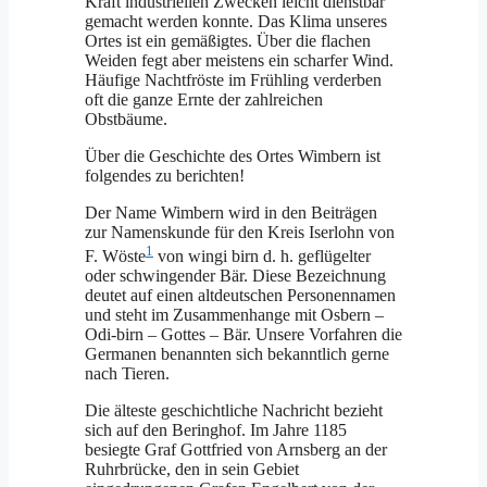
Kraft industriellen Zwecken leicht dienstbar
gemacht werden konnte. Das Klima unseres
Ortes ist ein gemäßigtes. Über die flachen
Weiden fegt aber meistens ein scharfer Wind.
Häufige Nachtfröste im Frühling verderben
oft die ganze Ernte der zahlreichen
Obstbäume.
Über die Geschichte des Ortes Wimbern ist
folgendes zu berichten!
Der Name Wimbern wird in den Beiträgen
zur Namenskunde für den Kreis Iserlohn von
1
F. Wöste
von wingi birn d. h. geflügelter
oder schwingender Bär. Diese Bezeichnung
deutet auf einen altdeutschen Personennamen
und steht im Zusammenhange mit Osbern –
Odi-birn – Gottes – Bär. Unsere Vorfahren die
Germanen benannten sich bekanntlich gerne
nach Tieren.
Die älteste geschichtliche Nachricht bezieht
sich auf den Beringhof. Im Jahre 1185
besiegte Graf Gottfried von Arnsberg an der
Ruhrbrücke, den in sein Gebiet