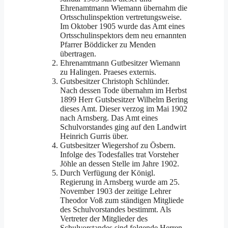
Ehrenamtmann Wiemann übernahm die
Ortsschulinspektion vertretungsweise.
Im Oktober 1905 wurde das Amt eines
Ortsschul­inspektors dem neu ernannten
Pfarrer Böddicker zu Menden
übertragen.
Ehrenamtmann Gutbesitzer Wiemann
zu Halingen. Praeses externis.
Gutsbesitzer Christoph Schlünder.
Nach dessen Tode übernahm im Herbst
1899 Herr Gutsbesitzer Wilhelm Bering
dieses Amt. Dieser verzog im Mai 1902
nach Arnsberg. Das Amt eines
Schulvorstandes ging auf den Landwirt
Heinrich Gurris über.
Gutsbesitzer Wiegershof zu Ösbern.
Infolge des Todesfalles trat Vorsteher
Jöhle an dessen Stelle im Jahre 1902.
Durch Verfügung der Königl.
Regierung in Arnsberg wurde am 25.
November 1903 der zeitige Lehrer
Theodor Voß zum ständigen Mit­gliede
des Schulvorstandes bestimmt. Als
Vertreter der Mitglieder des
Schulvorstandes sind folgende Herren