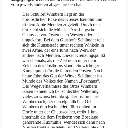
vom jeweils anderen abgeschrieben hat.
Der Schulort Wimbern liegt an der
nordöstlichen Ecke des Kreises Iserlohn und
ist dem Amte Menden zugeteilt. Durch den
Ort zieht sich die Münster-Arnsbergsche
Chaussee von Osten nach Westen oder
umgekehrt. Bei dem Gutshofe Schlünder teilt
sich die Kunststraße unter rechten Winkeln in
zwei Arme, der eine führt nach Werl, der
andere nach Menden. Dieser Kreuzungspunkt
war ehemals, als die Zeit noch unter dem
Zeichen des Posthorns stand, ein wichtiger
Knotenpunkt für die fahrenden Posten. Noch
heute führt das Gut der Witwe Schlünder im
Munde des Volkes den Namen „Posthaus“.
Die Wegeverhältnisse des Ortes Wimbern
lassen namentlich bei schlechter Witterung
vieles zu wünschen übrig. Der fisch­reiche
Wimberbach, der den eigentlichen Ort
Wimbern durchschneidet, führt mitten im
Dorfe unter der Chaussee her, treibt 1 km
unterhalb die dem Freiherrn von Böselage
gehörende Huxmühle, wendet sich dann nach
Norden treibt eine Mehl- und Sägemühle und