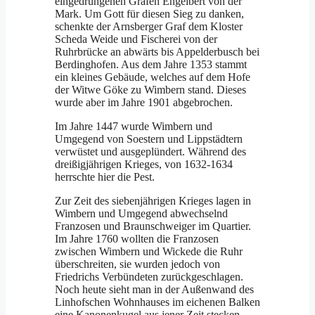
eingedrungenen Grafen Engelbert von der
Mark. Um Gott für diesen Sieg zu danken,
schenkte der Arnsberger Graf dem Kloster
Scheda Weide und Fischerei von der
Ruhrbrücke an abwärts bis Appelderbusch bei
Berdinghofen. Aus dem Jahre 1353 stammt
ein kleines Gebäude, welches auf dem Hofe
der Witwe Göke zu Wimbern stand. Dieses
wurde aber im Jahre 1901 abgebrochen.
Im Jahre 1447 wurde Wimbern und
Umgegend von Soestern und Lippstädtern
verwüstet und ausgeplündert. Während des
dreißigjährigen Krieges, von 1632-1634
herrschte hier die Pest.
Zur Zeit des siebenjährigen Krieges lagen in
Wimbern und Umgegend abwechselnd
Franzosen und Braunschweiger im Quartier.
Im Jahre 1760 wollten die Franzosen
zwischen Wimbern und Wickede die Ruhr
überschreiten, sie wurden jedoch von
Friedrichs Verbündeten zurückgeschlagen.
Noch heute sieht man in der Außenwand des
Linhofschen Wohnhauses im eichenen Balken
eine Kanonenkugel aus jener Zeit stecken.