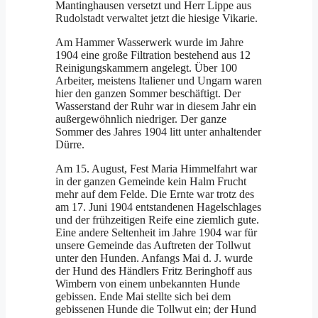
Mantinghausen versetzt und Herr Lippe aus
Rudolstadt verwaltet jetzt die hiesige Vikarie.
Am Hammer Wasserwerk wurde im Jahre
1904 eine große Filtration bestehend aus 12
Reinigungskammern angelegt. Über 100
Arbeiter, meistens Italiener und Ungarn waren
hier den ganzen Sommer beschäftigt. Der
Wasserstand der Ruhr war in diesem Jahr ein
außergewöhnlich niedriger. Der ganze
Sommer des Jahres 1904 litt unter anhaltender
Dürre.
Am 15. August, Fest Maria Himmelfahrt war
in der ganzen Gemeinde kein Halm Frucht
mehr auf dem Felde. Die Ernte war trotz des
am 17. Juni 1904 entstandenen Hagelschlages
und der frühzeitigen Reife eine ziemlich gute.
Eine andere Seltenheit im Jahre 1904 war für
unsere Gemeinde das Auftreten der Tollwut
unter den Hunden. Anfangs Mai d. J. wurde
der Hund des Händlers Fritz Beringhoff aus
Wimbern von einem unbekannten Hunde
gebissen. Ende Mai stellte sich bei dem
gebissenen Hunde die Tollwut ein; der Hund