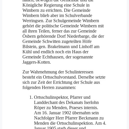
Königliche Regierung eine Schule in
Wimbern zu errichten. Die Gemeinde
Wimbern blieb aber im Schulverbande
Werring­sen. Zur Schulgemeinde Wimbern
gehört die politische Gemeinde Wimbern mit
all ihren Teilen, ferner das zur Gemeinde
Ösbern gehörende Dorf Niederbarge, die der
Gemeinde Schwitten zugeteilten Höfe
Bilstein, gen. Brakelmann und Linhoff am
Kühl und endlich noch ein Haus der
Gemeinde Echthausen, der sogenannte
Jaggers-Kotten.
Zur Wahrnehmung der Schulinteressen
besteht ein Ortsschulvorstand. Derselbe setzte
sich zur Zeit der Errichtung der Schule aus
folgenden Herren zusammen:
Ortsschulinspek­tor, Pfarrer und
Landdechant des Dekanats Iserlohn
Röper zu Menden, Praeses internis.
Am 16. Januar 1902 übernahm sein
Nachfolger Herr Pfarrer Beckmann zu
Menden die Ortsschulinspektion. Am 4.
Januar 1905 starb dieser und