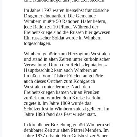
Im Jahre 1797 waren hierselbst französische
Dragoner einquartiert. Die Gemeinde
Wimbern mußte 50 Rationen Hafer liefern,
jede Ration zu 10 Pfund. Während der
Freiheitskriege sind die Russen hier gewesen.
Ein russischer Soldat wurde in Wimbern
totgeschlagen.
Wimbern gehörte zum Herzogtum Westfalen
und stand in alten Zeiten unter kurkölnischer
Verwaltung. Durch den Reichsdeputations-
Hauptbeschluß kam auch Wimbern an
Preußen. Vom Tilsiter Frieden an gehörte
auch dieses Örtchen zum Königreich
Westfalen un­ter Jerome. Nach den
Freiheitskriegen kamen wir an Preußen
zurück und wurden dem Kreise Iserlohn
zugeteilt. Im Jahre 1809 wurde das
Schützenfest in Wimbern zu­letzt gefeiert. Im
Jahre 1893 fand das Fest wieder statt.
In kirchlicher Beziehung gehört Wimbern seit
denkbarer Zeit zur alten Pfarrei Menden. Im
Jahre 1837 erbaute Herr Gutsbesitzer Sauer