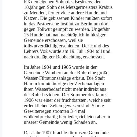
biß den eigenen Sohn des Besitzers, den
10.jährigen Sohn des Metzgermeisters Krabus
zu Menden, ferner viele andere Hunde und
Katzen. Die gebissenen Kinder mußten sofort
in das Pastoersche Institut zu Berlin um dort
gegen Tollwut geimpft zu werden. Ungefähr
15 Hunde hat man nachträglich in hiesiger
Gemeinde erschossen, weil sie
tollwutverdächtig erschienen. Der Hund des
Lehrers Voß wurde am 19. Juli 1904 toll und
nach dreitägiger Beobachtung erschossen.
Im Jahre 1904 und 1905 wurde in der
Gemeinde Wimbern an der Ruhr eine große
Wasser-Filtrationsanlage erbaut. Die Stadt
Hamm konnte infolge der Zechenanlagen
ihren Wasserbedarf nicht mehr indirekt aus
der Ruhr beziehen. Der Sommer des Jahres
1906 war einer der fruchtbarsten, welche seit
erdenklichen Zeiten gewesen sind. Starke
Gewitterregen strömten 3-4 mal
wolkenbruchartig hernieder, richteten aber in
unserer Gemeinde wenig Schaden an.
Das Jahr 1907 brachte für unsere Gemeinde