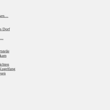
ssen…
s Dorf
ne…
tsteile
 kam
ichten
Kugelfang
esen