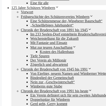
Eine für alle
125 Jahre Schützen Wimbern
Vorwort
Frühgeschichte des Schützenvereins Wimbern
Eine Schützenmesse der„Wingberer Baurschaft“
„Schnelllebiges Jahrhundert“
Chronik der Bruderschaft von 1891 bis 1945
Im 233 Seelen-Dorf entstehtein Bruderschaftsvere
Weichenstellung für die Zukunft
Mit Fantasie und Einsatz
Mut zur teuren Anschaffung
Kosten des Hallenbaus
Tiefe Spuren
Der Verein als Millionär
Zögerlich und abwartend
Chronik der Bruderschaft von 1945 bis 1991
Von Eierbier, neuem Namen und Wimberner Wette
Bindeglied der Gemeinschaft
Nein zur „Geschwisterschaft“
Wimberns gute Stube
Chronik der Bruderschaft von 1991 bis heute
Ein Verein definiert sich für sein zweites Jahrhunde
Doppelspitze für Wimbern
Gerd geht, Gerry kommt