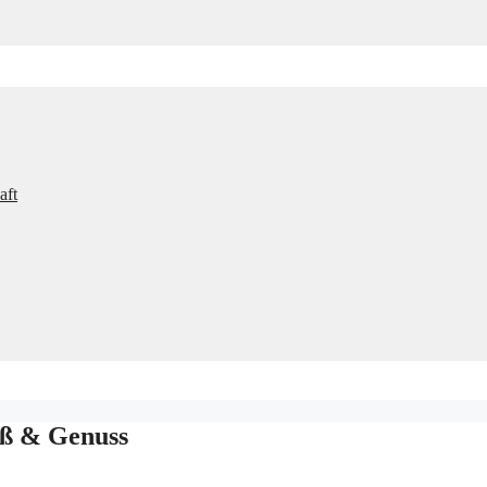
aft
aß & Genuss