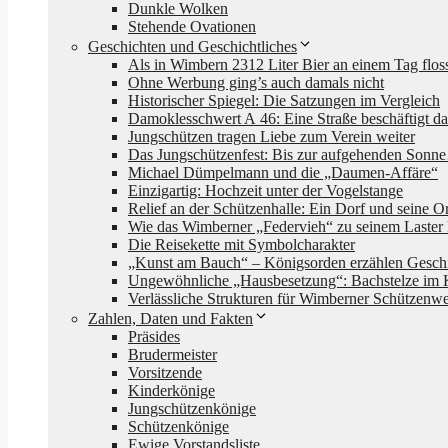
Dunkle Wolken
Stehende Ovationen
Geschichten und Geschichtliches
Als in Wimbern 2312 Liter Bier an einem Tag flo
Ohne Werbung ging’s auch damals nicht
Historischer Spiegel: Die Satzungen im Vergleich
Damoklesschwert A 46: Eine Straße beschäftigt da
Jungschützen tragen Liebe zum Verein weiter
Das Jungschützenfest: Bis zur aufgehenden Son
Michael Dümpelmann und die „Daumen-Affäre“
Einzigartig: Hochzeit unter der Vogelstange
Relief an der Schützenhalle: Ein Dorf und seine Or
Wie das Wimberner „Federvieh“ zu seinem Laster
Die Reisekette mit Symbolcharakter
„Kunst am Bauch“ – Königsorden erzählen Gesch
Ungewöhnliche „Hausbesetzung“: Bachstelze im 
Verlässliche Strukturen für Wimberner Schützenw
Zahlen, Daten und Fakten
Präsides
Brudermeister
Vorsitzende
Kinderkönige
Jungschützenkönige
Schützenkönige
Ewige Vorstandsliste