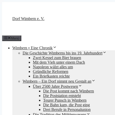
Zum
Inhalt
springen
Dorf Wimbern e. V.
Menü
Wimbern • Eine Chronik
Die Geschichte Wimberns bis ins 19. Jahrhundert
Zwei Kessel zum Bier brauen
Mit dem Vieh unter einem Dach
Napoleon wälzt alles um
Gründliche Reformen
Ein Briefkasten reichte
Wimbern – Ein Dorf nimmt neu Gestalt an
Über 2500 Jahre Postwesen
Die Post kommt nach Wimbern
Die Poststation entsteht
Teurer Punsch in Wimbern
Die Bahn kam, die Post ging
Drei Berufe in Personalunion
Die Tradition des Mühlenwesens