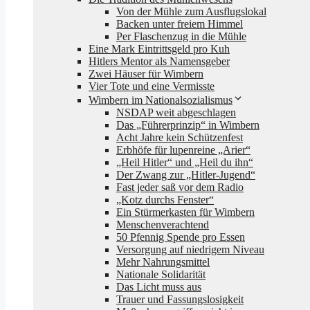
Von der Mühle zum Ausflugslokal
Backen unter freiem Himmel
Per Flaschenzug in die Mühle
Eine Mark Eintrittsgeld pro Kuh
Hitlers Mentor als Namensgeber
Zwei Häuser für Wimbern
Vier Tote und eine Vermisste
Wimbern im Nationalsozialismus
NSDAP weit abgeschlagen
Das „Führerprinzip“ in Wimbern
Acht Jahre kein Schützenfest
Erbhöfe für lupenreine „Arier“
„Heil Hitler“ und „Heil du ihn“
Der Zwang zur „Hitler-Jugend“
Fast jeder saß vor dem Radio
„Kotz durchs Fenster“
Ein Stürmerkasten für Wimbern
Menschenverachtend
50 Pfennig Spende pro Essen
Versorgung auf niedrigem Niveau
Mehr Nahrungsmittel
Nationale Solidarität
Das Licht muss aus
Trauer und Fassungslosigkeit