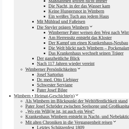
Maßnahmen griffen nicht immer
Die Nacht, in der das Wasser kam
Keine Hungersnot in Wimbern
Ein weißes Tuch aus jedem Haus
Mit Mühlrad und Faßeisen
Die Steyler prägen Wimbern
Wimberner Pater weisen den Weg nach Wi
Am Herrensitz entsteht das Kloster
Der Kampf um einen Krankenhaus-Neubau
Die Welt blickt nach Wimbern – Pockenala
Das Krankenhaus wechselt seinen Träger
Der ganzheitliche Blick
Nach 117 Jahren wieder vereint
Wimberner Persönlichkeiten
Josef Sartorius
Dr. med. Otto Liebiger
Schwester Serviane
Pater Josef Bilge
Wimbern • Heimat-Geschichte(n)
Als Wimbern im Blickpunkt der Weltöffentlichkeit stand
Pater Josef Schröder zwischen Seelsorge und Großkapita
„Wo ein Will(i)e ist, ist auch ein Weg“
Krankenhaus Wimbern entsteht in Nacht- und Nebelakti
Mit alten Chroniken in die Vergangenheit reisen
Letztes Schützenfest 1809