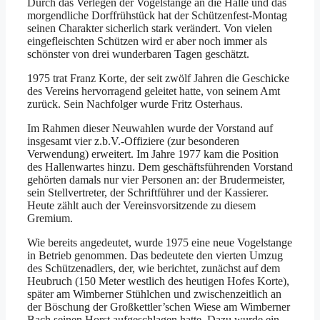
Durch das Verlegen der Vogelstange an die Halle und das
morgendliche Dorffrühstück hat der Schützenfest-Montag
seinen Charakter sicherlich stark verändert. Von vielen
eingefleischten Schützen wird er aber noch immer als
schönster von drei wunderbaren Tagen geschätzt.
1975 trat Franz Korte, der seit zwölf Jahren die Geschicke
des Vereins hervorragend geleitet hatte, von seinem Amt
zurück. Sein Nachfolger wurde Fritz Osterhaus.
Im Rahmen dieser Neuwahlen wurde der Vorstand auf
insgesamt vier z.b.V.-Offiziere (zur besonderen
Verwendung) erweitert. Im Jahre 1977 kam die Position
des Hallenwartes hinzu. Dem geschäftsführenden Vorstand
gehörten damals nur vier Personen an: der Brudermeister,
sein Stellvertreter, der Schriftführer und der Kassierer.
Heute zählt auch der Vereinsvorsitzende zu diesem
Gremium.
Wie bereits angedeutet, wurde 1975 eine neue Vogelstange
in Betrieb genommen. Das bedeutete den vierten Umzug
des Schützenadlers, der, wie berichtet, zunächst auf dem
Heubruch (150 Meter westlich des heutigen Hofes Korte),
später am Wimberner Stühlchen und zwischenzeitlich an
der Böschung der Großkettler’schen Wiese am Wimberner
Bach seinen Horst aufgeschlagen hatte. Dazu wurde ein