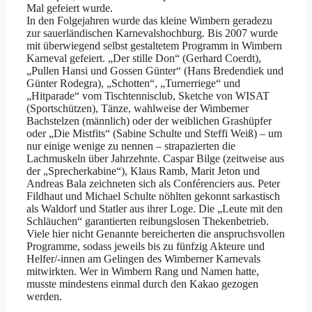
Mal gefeiert wurde.
In den Folgejahren wurde das kleine Wimbern geradezu
zur sauerländischen Karnevalshochburg. Bis 2007 wurde
mit überwiegend selbst gestaltetem Programm in Wimbern
Karneval gefeiert. „Der stille Don“ (Gerhard Coerdt),
„Pullen Hansi und Gossen Günter“ (Hans Bredendiek und
Günter Rodegra), „Schotten“, „Turnerriege“ und
„Hitparade“ vom Tischtennis­club, Sketche von WISAT
(Sportschützen), Tänze, wahlweise der Wimberner
Bachstelzen (männlich) oder der weiblichen Grashüpfer
oder „Die Mistfits“ (Sabine Schulte und Steffi Weiß) – um
nur einige wenige zu nennen – strapazierten die
Lachmuskeln über Jahrzehnte. Caspar Bilge (zeitweise aus
der „Sprecherkabine“), Klaus Ramb, Marit Jeton und
Andreas Bala zeichneten sich als Conférenciers aus. Peter
Fildhaut und Michael Schulte nöhlten gekonnt sarkastisch
als Waldorf und Statler aus ihrer Loge. Die „Leute mit den
Schläuchen“ garantierten reibungslosen Thekenbetrieb.
Viele hier nicht Genannte bereicherten die anspruchsvollen
Programme, sodass jeweils bis zu fünfzig Akteure und
Helfer/-innen am Gelingen des Wimberner Karnevals
mitwirkten. Wer in Wimbern Rang und Namen hatte,
musste mindestens einmal durch den Kakao gezogen
werden.