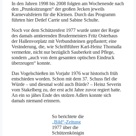
In den Jahren 1998 bis 2008 folgten am Wochenende nach
den „Prunksitzungen“ der großen Jecken jeweils
Karnevalsfeiern für die Kleinen. Durch das Programm
führten hier Detlef Carrie und Sabine Schulte.
Noch vor dem Schützenfest 1977 wurde unter der Regie
des damals amtierenden Brudermeisters Fritz Osterhaus
der Hallenvorplatz mit Verbundsteinen gepflastert; eine
Veränderung, die, wie Schriftführer Karl-Heinz Thomalla
vermerkte, nicht nur bezüglich Sauberkeit und Pflege,
sondern „auch von dem gesamten optischen Eindruck
überzeugen“ konnte.
Das Vogelschießen im Vorjahr 1976 war historisch früh
entschieden worden. Schon mit dem 37. Schuss fiel die
Würde – und diesmal wohl auch Bürde? – Heinz Severin
vom Stakelberg zu, der erst acht Jahre zuvor regiert hatte.
An ein so jähes Ende des stolzen Adlers konnte sich
damals niemand erinnern.
So berichtete die
„Bild“-Zeitung
1977 über die
Schützenkönigin