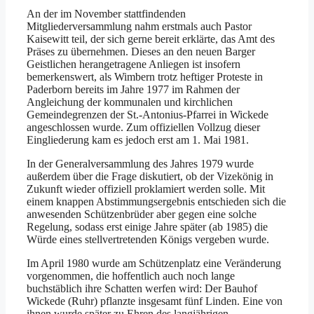
An der im November stattfindenden
Mitgliederversammlung nahm erstmals auch Pastor
Kaisewitt teil, der sich gerne bereit erklärte, das Amt des
Präses zu übernehmen. Dieses an den neuen Barger
Geistlichen herangetragene Anliegen ist insofern
bemerkenswert, als Wimbern trotz heftiger Proteste in
Paderborn bereits im Jahre 1977 im Rahmen der
Angleichung der kommunalen und kirchlichen
Gemeindegrenzen der St.-Antonius-Pfarrei in Wickede
angeschlossen wurde. Zum offiziellen Vollzug dieser
Eingliederung kam es jedoch erst am 1. Mai 1981.
In der Generalversammlung des Jahres 1979 wurde
außerdem über die Frage diskutiert, ob der Vizekönig in
Zukunft wieder offiziell proklamiert werden solle. Mit
einem knappen Abstimmungsergebnis entschieden sich die
anwesenden Schützenbrüder aber gegen eine solche
Regelung, sodass erst einige Jahre später (ab 1985) die
Würde eines stellvertretenden Königs vergeben wurde.
Im April 1980 wurde am Schützenplatz eine Veränderung
vorgenommen, die hoffentlich auch noch lange
buchstäblich ihre Schatten werfen wird: Der Bauhof
Wickede (Ruhr) pflanzte insgesamt fünf Linden. Eine von
ihnen wurde später zu Ehren des langjährigen