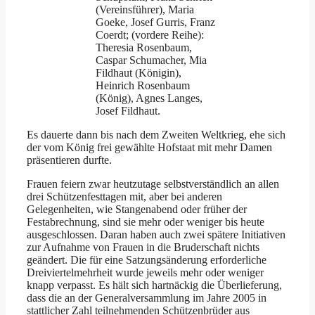
(Vereinsführer), Maria
Goeke, Josef Gurris, Franz
Coerdt; (vordere Reihe):
Theresia Rosenbaum,
Caspar Schumacher, Mia
Fildhaut (Königin),
Heinrich Rosenbaum
(König), Agnes Langes,
Josef Fildhaut.
Es dauerte dann bis nach dem Zweiten Weltkrieg, ehe sich
der vom König frei gewählte Hofstaat mit mehr Damen
präsentieren durfte.
Frauen feiern zwar heutzutage selbstverständlich an allen
drei Schützenfesttagen mit, aber bei anderen
Gelegenheiten, wie Stangenabend oder früher der
Festabrechnung, sind sie mehr oder weniger bis heute
ausgeschlossen. Daran haben auch zwei spätere Initiativen
zur Aufnahme von Frauen in die Bruderschaft nichts
geändert. Die für eine Satzungsänderung erforderliche
Dreiviertelmehrheit wurde jeweils mehr oder weniger
knapp verpasst. Es hält sich hartnäckig die Überlieferung,
dass die an der Generalversammlung im Jahre 2005 in
stattlicher Zahl teilnehmenden Schützenbrüder aus