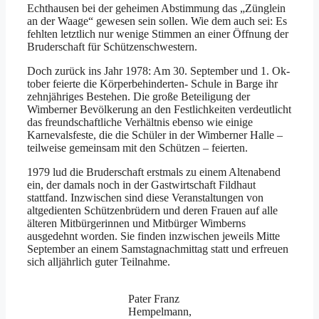
Echthausen bei der geheimen Abstimmung das „Zünglein
an der Waage“ gewesen sein sollen. Wie dem auch sei: Es
fehlten letztlich nur wenige Stimmen an einer Öffnung der
Bruderschaft für Schützenschwestern.
Doch zurück ins Jahr 1978: Am 30. September und 1. Ok­
tober feierte die Körperbehinderten- Schule in Barge ihr
zehnjähriges Bestehen. Die große Beteiligung der
Wimberner Bevölkerung an den Festlichkeiten verdeutlicht
das freundschaftliche Verhältnis ebenso wie einige
Karnevalsfeste, die die Schüler in der Wimberner Halle –
teilweise gemeinsam mit den Schützen – feierten.
1979 lud die Bruderschaft erstmals zu einem Altenabend
ein, der damals noch in der Gastwirtschaft Fildhaut
stattfand. Inzwischen sind diese Veranstaltungen von
altgedienten Schützenbrüdern und deren Frauen auf alle
älteren Mitbürgerinnen und Mitbürger Wimberns
ausgedehnt worden. Sie finden inzwischen jeweils Mitte
September an einem Samstagnachmittag statt und erfreuen
sich alljährlich guter Teilnahme.
Pater Franz
Hempelmann,