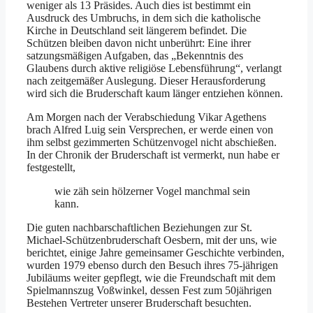
weniger als 13 Präsides. Auch dies ist bestimmt ein
Ausdruck des Umbruchs, in dem sich die katholische
Kirche in Deutschland seit längerem befindet. Die
Schützen bleiben davon nicht unberührt: Eine ihrer
satzungsmäßigen Aufgaben, das „Bekenntnis des
Glaubens durch aktive religiöse Lebensführung“, verlangt
nach zeitgemäßer Auslegung. Dieser Herausforderung
wird sich die Bruderschaft kaum länger entziehen können.
Am Morgen nach der Verabschiedung Vikar Agethens
brach Alfred Luig sein Versprechen, er werde einen von
ihm selbst gezimmerten Schützenvogel nicht abschießen.
In der Chronik der Bruderschaft ist vermerkt, nun habe er
festgestellt,
wie zäh sein hölzerner Vogel manchmal sein
kann.
Die guten nachbarschaftlichen Beziehungen zur St.
Michael-Schützenbruderschaft Oesbern, mit der uns, wie
berichtet, einige Jahre gemeinsamer Geschichte verbinden,
wurden 1979 ebenso durch den Besuch ihres 75-jährigen
Jubiläums weiter gepflegt, wie die Freundschaft mit dem
Spielmannszug Voßwinkel, dessen Fest zum 50jährigen
Bestehen Vertreter unserer Bruderschaft besuchten.