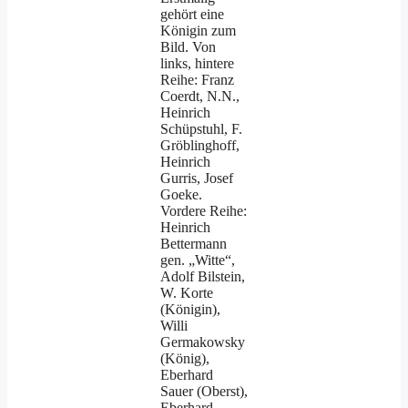
gehört eine
Königin zum
Bild. Von
links, hintere
Reihe: Franz
Coerdt, N.N.,
Heinrich
Schüpstuhl, F.
Gröblinghoff,
Heinrich
Gurris, Josef
Goeke.
Vordere Reihe:
Heinrich
Bettermann
gen. „Witte“,
Adolf Bilstein,
W. Korte
(Königin),
Willi
Germakowsky
(König),
Eberhard
Sauer (Oberst),
Eberhard