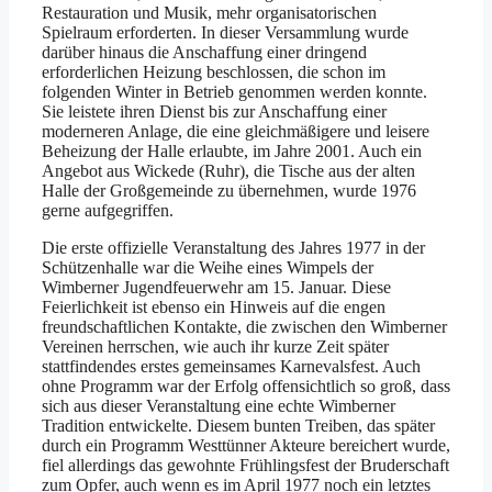
Restauration und Musik, mehr organisatorischen
Spielraum erforderten. In dieser Versammlung wurde
darüber hinaus die Anschaffung einer dringend
erforderlichen Heizung beschlossen, die schon im
folgenden Winter in Betrieb genommen werden konnte.
Sie leistete ihren Dienst bis zur Anschaffung einer
moderneren Anlage, die eine gleichmäßigere und leisere
Beheizung der Halle erlaubte, im Jahre 2001. Auch ein
Angebot aus Wickede (Ruhr), die Tische aus der alten
Halle der Großgemeinde zu übernehmen, wurde 1976
gerne aufgegriffen.
Die erste offizielle Veranstaltung des Jahres 1977 in der
Schützenhalle war die Weihe eines Wimpels der
Wimberner Jugendfeuerwehr am 15. Januar. Diese
Feierlichkeit ist ebenso ein Hinweis auf die engen
freundschaftlichen Kontakte, die zwischen den Wimberner
Vereinen herrschen, wie auch ihr kurze Zeit später
stattfindendes erstes gemeinsames Karnevalsfest. Auch
ohne Programm war der Erfolg offensichtlich so groß, dass
sich aus dieser Veranstaltung eine echte Wimberner
Tradition entwickelte. Diesem bunten Treiben, das später
durch ein Programm Westtünner Akteure bereichert wurde,
fiel allerdings das gewohnte Frühlingsfest der Bruderschaft
zum Opfer, auch wenn es im April 1977 noch ein letztes