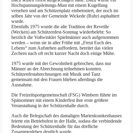
Hochspannungsleitungs-Mast mit einem Kugelfang
versehen und am Schützenplatz einbetoniert, der noch im
selben Jahr von der Gemeinde Wickede (Ruhr) asphaltiert
wurde.
Ebenfalls 1975 wurde die alte Tradition der Reveille
(Wecken) am Schützenfest-Sonntag wiederbelebt: So
herzlich die Voßwinkler Spielmänner auch aufgenommen
werden – wenn sie in aller Frühe mit „Freut Euch des
Lebens“ zum Aufstehen auffordern, bereitet das vielen
Zechern nach oft recht kurzer Nacht doch einige Mühe.
1975 wurde mit der Gewohnheit gebrochen, dass nur
Männer an der Abrechnung teilnehmen konnten.
Schützenfestabrechnungen mit Musik und Tanz
gemeinsam mit den Frauen blieben allerdings die
Ausnahme.
Die Freizeitsportgemeinschaft (FSG) Wimbern führte im
Spätsommer mit einem Kinderfest ihre erste größere
Veranstaltung in der Schützenhalle durch.
Auch die Belegschaft des damaligen Marienkrankenhauses
feierte ein Betriebsfest in der Halle, sodass die verbindende
Bedeutung der Schützenhalle für das dörfliche
Zusammenleben deutlich wurde.