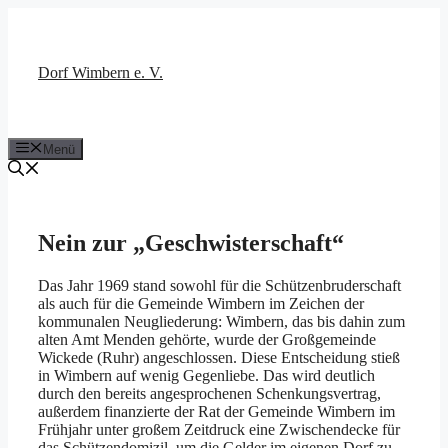
Zum
Inhalt
springen
Dorf Wimbern e. V.
Menü
Nein zur „Geschwisterschaft“
Das Jahr 1969 stand sowohl für die Schützenbruderschaft
als auch für die Gemeinde Wimbern im Zeichen der
kommunalen Neugliederung: Wimbern, das bis dahin zum
alten Amt Menden gehörte, wurde der Großgemeinde
Wickede (Ruhr) angeschlossen. Diese Entscheidung stieß
in Wimbern auf wenig Gegenliebe. Das wird deutlich
durch den bereits angesprochenen Schenkungsvertrag,
außerdem finanzierte der Rat der Gemeinde Wimbern im
Frühjahr unter großem Zeitdruck eine Zwischendecke für
das Schützendomizil, um die Gelder im eigenen Dorf zu