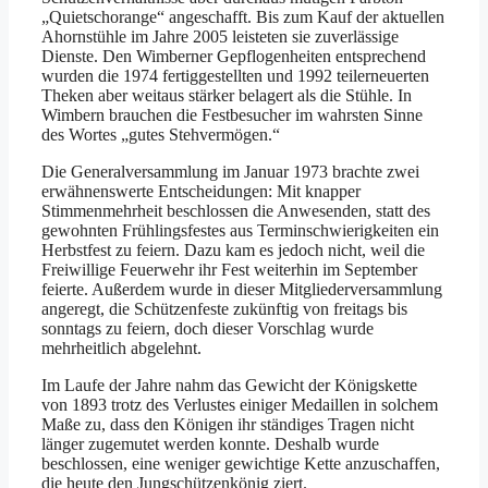
„Quietsch­orange“ angeschafft. Bis zum Kauf der aktuellen
Ahornstühle im Jahre 2005 leisteten sie zuverlässige
Dienste. Den Wimberner Gepflogenheiten entsprechend
wurden die 1974 fertiggestellten und 1992 teilerneuerten
Theken aber weitaus stärker belagert als die Stühle. In
Wimbern brauchen die Festbesucher im wahrsten Sinne
des Wortes „gutes Stehvermögen.“
Die Generalversammlung im Januar 1973 brachte zwei
erwähnenswerte Entscheidungen: Mit knapper
Stimmenmehrheit beschlossen die Anwesenden, statt des
gewohnten Frühlingsfestes aus Terminschwierigkeiten ein
Herbstfest zu feiern. Dazu kam es jedoch nicht, weil die
Freiwillige Feuerwehr ihr Fest weiterhin im September
feierte. Außerdem wurde in dieser Mitgliederversammlung
angeregt, die Schützenfeste zukünftig von freitags bis
sonntags zu feiern, doch dieser Vorschlag wurde
mehrheitlich abgelehnt.
Im Laufe der Jahre nahm das Gewicht der Königskette
von 1893 trotz des Verlustes einiger Medaillen in solchem
Maße zu, dass den Königen ihr ständiges Tragen nicht
länger zugemutet werden konnte. Deshalb wurde
beschlossen, eine weniger gewichtige Kette anzuschaffen,
die heute den Jung­schützenkönig ziert.