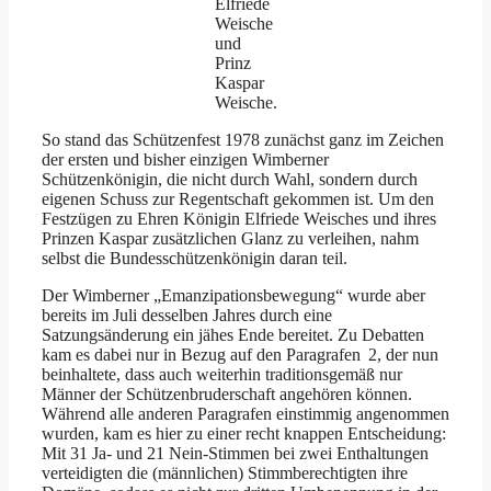
Elfriede
Weische
und
Prinz
Kaspar
Weische.
So stand das Schützenfest 1978 zunächst ganz im Zeichen
der ersten und bisher einzigen Wimberner
Schützenkönigin, die nicht durch Wahl, sondern durch
eigenen Schuss zur Regentschaft gekommen ist. Um den
Festzügen zu Ehren Königin Elfriede Weisches und ihres
Prinzen Kaspar zusätzlichen Glanz zu verleihen, nahm
selbst die Bundesschützenkönigin daran teil.
Der Wimberner „Emanzipationsbewegung“ wurde aber
bereits im Juli desselben Jahres durch eine
Satzungsänderung ein jähes Ende bereitet. Zu Debatten
kam es dabei nur in Bezug auf den Paragrafen 2, der nun
beinhaltete, dass auch weiterhin traditionsgemäß nur
Männer der Schützenbruderschaft angehören können.
Während alle anderen Paragrafen einstimmig angenommen
wurden, kam es hier zu einer recht knappen Entscheidung:
Mit 31 Ja- und 21 Nein-Stimmen bei zwei Enthaltungen
verteidigten die (männlichen) Stimmberechtigten ihre