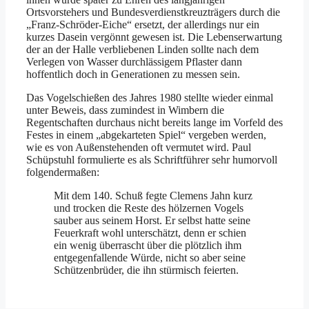
Ortsvorstehers und Bundesverdienstkreuzträgers durch die
„Franz-Schröder-Eiche“ ersetzt, der allerdings nur ein
kurzes Dasein vergönnt gewesen ist. Die Lebenserwartung
der an der Halle verbliebenen Linden sollte nach dem
Verlegen von Wasser durchlässigem Pflaster dann
hoffentlich doch in Generationen zu messen sein.
Das Vogelschießen des Jahres 1980 stellte wieder einmal
unter Beweis, dass zumindest in Wimbern die
Regentschaften durchaus nicht bereits lange im Vorfeld des
Festes in einem „abgekarteten Spiel“ vergeben werden,
wie es von Außenstehenden oft vermutet wird. Paul
Schüpstuhl formulierte es als Schriftführer sehr humorvoll
folgendermaßen:
Mit dem 140. Schuß fegte Clemens Jahn kurz
und trocken die Reste des hölzernen Vogels
sauber aus seinem Horst. Er selbst hatte seine
Feuerkraft wohl unterschätzt, denn er schien
ein wenig überrascht über die plötzlich ihm
entgegenfallende Würde, nicht so aber seine
Schützenbrüder, die ihn stürmisch feierten.