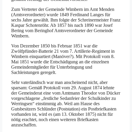
Zum Vertreter der Gemeinde Wimbern im Amt Menden
(Amtsverordneter) wurde 1849 Ferdinand Langes für
sechs Jahre gewählt. Ihm folgte der Schreinermeister Franz
Kaspar Schotenröhr. Ab 1857 bis nach 1890 war Josef
Bering vom Beringhof Amtsverordneter der Gemeinde
Wimbern.
Von Dezember 1850 bis Februar 1851 war die
Zwölfpfünder-Batterie 21 vom 7. Artillerie-Regiment in
Wimbern einquartiert (Manöver?). Mit Protokoll vom 8.
Mai 1851 wurde die Entschädigung an die einzelnen
Gemeindemitglieder für Unterbringung und
Sachleistungen geregelt.
Sehr vaterländisch war man anscheinend nicht, aber
sparsam: Gemäß Protokoll vom 29. August 1874 lehnte
der Gemeinderat eine vom Amtmann Theodor von Dücker
vorgeschlagene „festliche Sedanfeier der Schulkinder zu
Werringsen“ einstimmig ab. Weil am Hause des
Gutsbesitzers Schlünder (Poststation) ein Postbriefkasten
vorhanden ist, wird es (am 13. Oktober 1875) nicht für
nötig erachtet, noch einen weiteren Briefkasten
anzuschaffen.