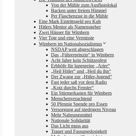
Von der Mühle zum Ausflugslokal
Backen unter freiem Himmel
Per Flaschenzug in die Mühle
Eine Mark Eintrittsgeld pro Kuh
Hitlers Mentor als Namensgeber
Zwei Häuser für Wimbern
Vier Tote und eine Vermisste
Wimbern im Nationalsozialismus
NSDAP weit abgeschlagen
Das „Führerprinzip“ in Wimbern
Acht Jahre kein Schützenfest
Erbhöfe für lupenreine „Arier“
„Heil Hitler“ und „Heil du ihn“
Der Zwang zur „Hitler-Jugend“
Fast jeder saß vor dem Radio
„Kotz durchs Fenster“
Ein Stürmerkasten für Wimbern
Menschenverachtend
50 Pfennig Spende pro Essen
Versorgung auf niedrigem Niveau
Mehr Nahrungsmittel
Nationale Solidarität
Das Licht muss aus
Trauer und Fassungslosigkeit