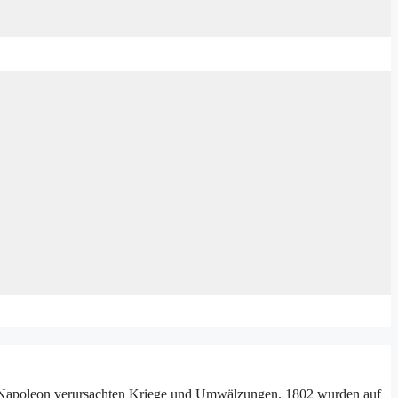
ch Napoleon verursachten Kriege und Umwälzungen. 1802 wurden auf