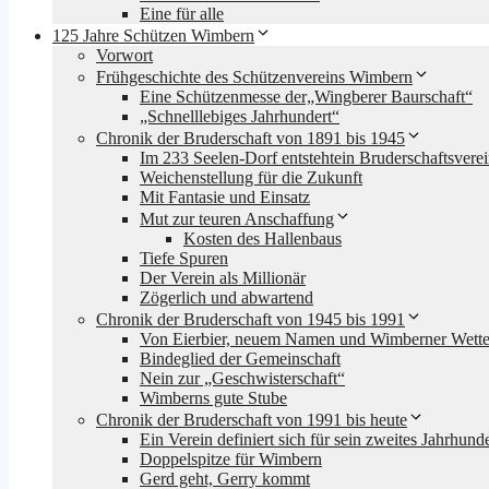
Eine für alle
125 Jahre Schützen Wimbern
Vorwort
Frühgeschichte des Schützenvereins Wimbern
Eine Schützenmesse der„Wingberer Baurschaft“
„Schnelllebiges Jahrhundert“
Chronik der Bruderschaft von 1891 bis 1945
Im 233 Seelen-Dorf entstehtein Bruderschaftsvere
Weichenstellung für die Zukunft
Mit Fantasie und Einsatz
Mut zur teuren Anschaffung
Kosten des Hallenbaus
Tiefe Spuren
Der Verein als Millionär
Zögerlich und abwartend
Chronik der Bruderschaft von 1945 bis 1991
Von Eierbier, neuem Namen und Wimberner Wette
Bindeglied der Gemeinschaft
Nein zur „Geschwisterschaft“
Wimberns gute Stube
Chronik der Bruderschaft von 1991 bis heute
Ein Verein definiert sich für sein zweites Jahrhunde
Doppelspitze für Wimbern
Gerd geht, Gerry kommt