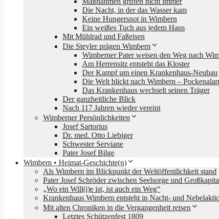
Maßnahmen griffen nicht immer
Die Nacht, in der das Wasser kam
Keine Hungersnot in Wimbern
Ein weißes Tuch aus jedem Haus
Mit Mühlrad und Faßeisen
Die Steyler prägen Wimbern
Wimberner Pater weisen den Weg nach Wi
Am Herrensitz entsteht das Kloster
Der Kampf um einen Krankenhaus-Neubau
Die Welt blickt nach Wimbern – Pockenala
Das Krankenhaus wechselt seinen Träger
Der ganzheitliche Blick
Nach 117 Jahren wieder vereint
Wimberner Persönlichkeiten
Josef Sartorius
Dr. med. Otto Liebiger
Schwester Serviane
Pater Josef Bilge
Wimbern • Heimat-Geschichte(n)
Als Wimbern im Blickpunkt der Weltöffentlichkeit stand
Pater Josef Schröder zwischen Seelsorge und Großkapita
„Wo ein Will(i)e ist, ist auch ein Weg“
Krankenhaus Wimbern entsteht in Nacht- und Nebelakti
Mit alten Chroniken in die Vergangenheit reisen
Letztes Schützenfest 1809