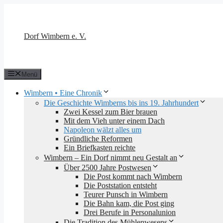
Zum
Inhalt
springen
Dorf Wimbern e. V.
Menü
Wimbern • Eine Chronik
Die Geschichte Wimberns bis ins 19. Jahrhundert
Zwei Kessel zum Bier brauen
Mit dem Vieh unter einem Dach
Napoleon wälzt alles um
Gründliche Reformen
Ein Briefkasten reichte
Wimbern – Ein Dorf nimmt neu Gestalt an
Über 2500 Jahre Postwesen
Die Post kommt nach Wimbern
Die Poststation entsteht
Teurer Punsch in Wimbern
Die Bahn kam, die Post ging
Drei Berufe in Personalunion
Die Tradition des Mühlenwesens