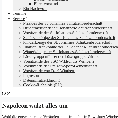
Ehrenvorstand
Ein Nachwort
Termine
Service
Präsides der St. Johannes-Schützenbruderschaft
Brudermeister der St. Johannes-Schützenbruderschaft
Vorsitzende der St. Johannes-Schützenbruderschaft
Schützenkönige der St. Johannes-Schützenbruderschaft
Kinderkönige der St. Johannes-Schützenbruderschaft
Jungschützenkönige der St. Johannes-Schützenbrudersch
Winterkönige der St. Johannes-Schützenbruderschaft
Löschgruppenführer der Löschgruppe Wimbern
Vorsitzende des SSC Wildschütz Wimbern
Vorsitzende der Freizeit-Sport-Gemeinschaft
Vorsitzende von Dorf Wimbern
Impressum
Datenschutz­erklärung
Cookie-Richtlinie (EU)
Napoleon wälzt alles um
Wohl die entscheidenste Veränderung, die auch die Bewohner Wimber