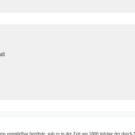
aft
ns unmittelbar berührte, gab es in der Zeit um 1800 infolge der dur