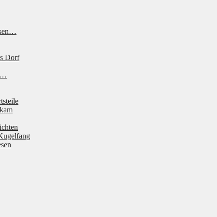
ssen…
s Dorf
ne…
tsteile
 kam
ichten
Kugelfang
esen