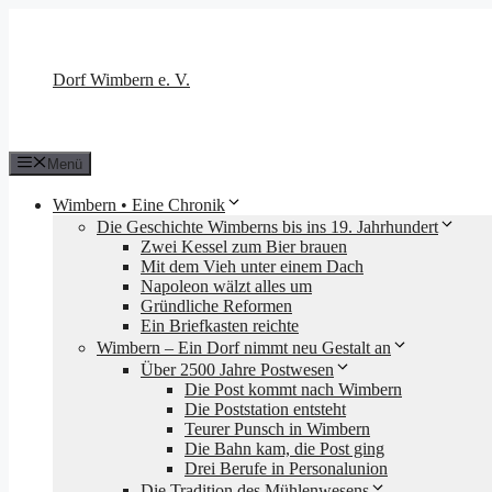
Zum
Inhalt
springen
Dorf Wimbern e. V.
Menü
Wimbern • Eine Chronik
Die Geschichte Wimberns bis ins 19. Jahrhundert
Zwei Kessel zum Bier brauen
Mit dem Vieh unter einem Dach
Napoleon wälzt alles um
Gründliche Reformen
Ein Briefkasten reichte
Wimbern – Ein Dorf nimmt neu Gestalt an
Über 2500 Jahre Postwesen
Die Post kommt nach Wimbern
Die Poststation entsteht
Teurer Punsch in Wimbern
Die Bahn kam, die Post ging
Drei Berufe in Personalunion
Die Tradition des Mühlenwesens