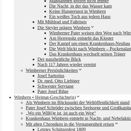
Maßnahmen griffen nicht immer
Die Nacht, in der das Wasser kam
Keine Hungersnot in Wimbern
Ein weißes Tuch aus jedem Haus
Mit Mühlrad und Faßeisen
Die Steyler prägen Wimbern
Wimberner Pater weisen den Weg nach Wi
Am Herrensitz entsteht das Kloster
Der Kampf um einen Krankenhaus-Neubau
Die Welt blickt nach Wimbern – Pockenala
Das Krankenhaus wechselt seinen Träger
Der ganzheitliche Blick
Nach 117 Jahren wieder vereint
Wimberner Persönlichkeiten
Josef Sartorius
Dr. med. Otto Liebiger
Schwester Serviane
Pater Josef Bilge
Wimbern • Heimat-Geschichte(n)
Als Wimbern im Blickpunkt der Weltöffentlichkeit stand
Pater Josef Schröder zwischen Seelsorge und Großkapita
„Wo ein Will(i)e ist, ist auch ein Weg“
Krankenhaus Wimbern entsteht in Nacht- und Nebelakti
Mit alten Chroniken in die Vergangenheit reisen
Letztes Schützenfest 1809