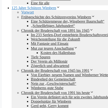
Eine für alle
125 Jahre Schützen Wimbern
Vorwort
Frühgeschichte des Schützenvereins Wimbern
Eine Schützenmesse der„Wingberer Baurschaft“
„Schnelllebiges Jahrhundert“
Chronik der Bruderschaft von 1891 bis 1945
Im 233 Seelen-Dorf entstehtein Bruderschaftsvere
Weichenstellung für die Zukunft
Mit Fantasie und Einsatz
Mut zur teuren Anschaffung
Kosten des Hallenbaus
Tiefe Spuren
Der Verein als Millionär
Zögerlich und abwartend
Chronik der Bruderschaft von 1945 bis 1991
Von Eierbier, neuem Namen und Wimberner Wette
Bindeglied der Gemeinschaft
Nein zur „Geschwisterschaft“
Wimberns gute Stube
Chronik der Bruderschaft von 1991 bis heute
Ein Verein definiert sich für sein zweites Jahrhunde
Doppelspitze für Wimbern
Gerd geht, Gerry kommt