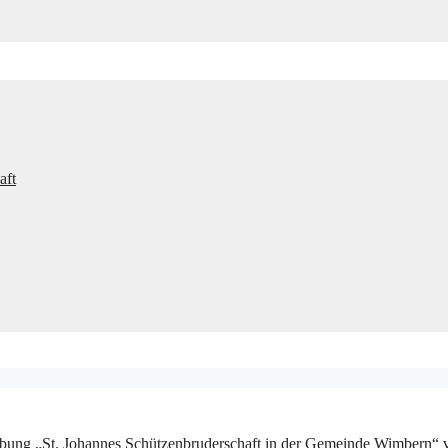
aft
bung „St. Johannes Schützenbruderschaft in der Gemeinde Wimbern“ ve