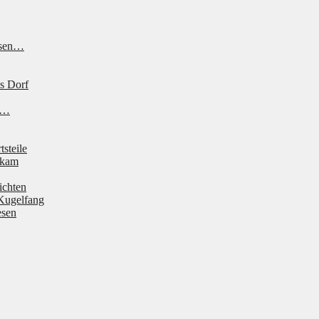
ssen…
s Dorf
ne…
tsteile
 kam
ichten
Kugelfang
esen