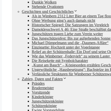
Dunkle Wolken
Stehende Ovationen
Geschichten und Geschichtliches
Als in Wimbern 2312 Liter Bier an einem Tag flo
Ohne Werbung ging’s auch damals nicht
Historischer Spiegel: Die Satzungen im Vergleich
Damoklesschwert A 46: Eine Straße beschäftigt da
Jungschützen tragen Liebe zum Verein weiter
Das Jungschützenfest: Bis zur aufgehenden Son
Michael Dümpelmann und die „Daumen-Affäre“
Einzigartig: Hochzeit unter der Vogelstange
Relief an der Schützenhalle: Ein Dorf und seine Or
Wie das Wimberner „Federvieh“ zu seinem Laster
Die Reisekette mit Symbolcharakter
„Kunst am Bauch“ – Königsorden erzählen Gesch
Ungewöhnliche „Hausbesetzung“: Bachstelze im 
Verlässliche Strukturen für Wimberner Schützenw
Zahlen, Daten und Fakten
Präsides
Brudermeister
Vorsitzende
Kinderkönige
Jungschützenkönige
Schützenkönige
Ewige Vorstandsliste