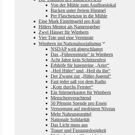
Von der Mühle zum Ausflugslokal
Backen unter freiem Himmel
Per Flaschenzug in die Mühle
Eine Mark Eintrittsgeld pro Kuh
Hitlers Mentor als Namensgeber
Zwei Häuser für Wimbern
Vier Tote und eine Vermisste
Wimbern im Nationalsozialismus
NSDAP weit abgeschlagen
Das „Führerprinzip“ in Wimbern
Acht Jahre kein Schützenfest
Erbhöfe für lupenreine „Arier“
„Heil Hitler“ und „Heil du ihn“
Der Zwang zur „Hitler-Jugend“
Fast jeder saß vor dem Radio
„Kotz durchs Fenster“
Ein Stürmerkasten für Wimbern
Menschenverachtend
50 Pfennig Spende pro Essen
Versorgung auf niedrigem Niveau
Mehr Nahrungsmittel
Nationale Solidarität
Das Licht muss aus
Trauer und Fassungslosigkeit